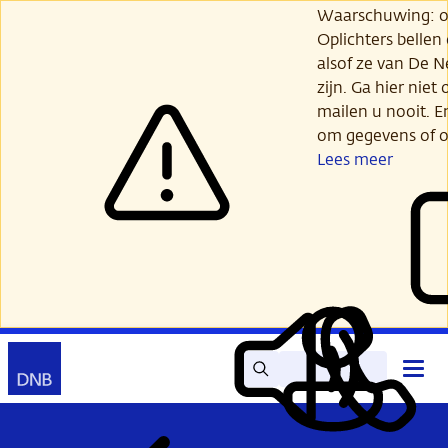
Ga
Waarschuwing: opl
verder
Oplichters bellen
naar
alsof ze van De 
hoofdinhoud
zijn. Ga hier niet 
mailen u nooit. E
om gegevens of o
Lees meer
Zoek
Contact
Hoof
Lees
Mijn
open
voor
DNB