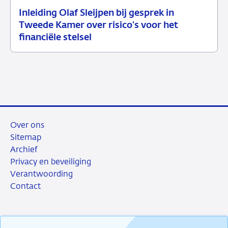
Inleiding Olaf Sleijpen bij gesprek in
02
Speech
Tweede Kamer over risico’s voor het
juni
financiële stelsel
2026
Over ons
Sitemap
Archief
Privacy en beveiliging
Verantwoording
Contact