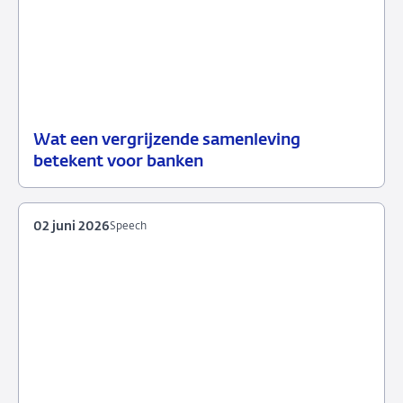
Wat een vergrijzende samenleving
09
Achtergrond
betekent voor banken
juni
2026
02 juni 2026
Speech