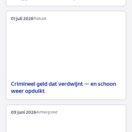
juli
2026
01 juli 2026
Podcast
Crimineel geld dat verdwijnt — en schoon
01
Podcast
weer opduikt
juli
2026
09 juni 2026
Achtergrond