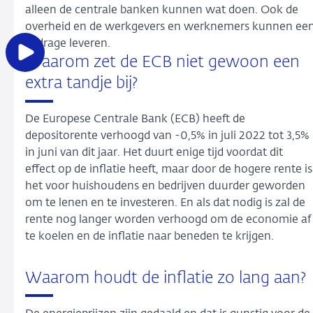
alleen de centrale banken kunnen wat doen. Ook de
overheid en de werkgevers en werknemers kunnen ee
bijdrage leveren.
Waarom zet de ECB niet gewoon een
Open
de
extra tandje bij?
video
in
De Europese Centrale Bank (ECB) heeft de
een
depositorente verhoogd van -0,5% in juli 2022 tot 3,5%
pop-
in juni van dit jaar. Het duurt enige tijd voordat dit
upvenster
effect op de inflatie heeft, maar door de hogere rente is
het voor huishoudens en bedrijven duurder geworden
om te lenen en te investeren. En als dat nodig is zal de
rente nog langer worden verhoogd om de economie af
te koelen en de inflatie naar beneden te krijgen.
Waarom houdt de inflatie zo lang aan?