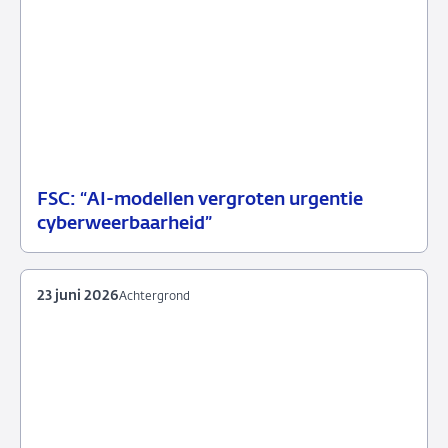
FSC: “AI-modellen vergroten urgentie
07
Persbericht
cyberweerbaarheid”
juli
2026
23 juni 2026
Achtergrond