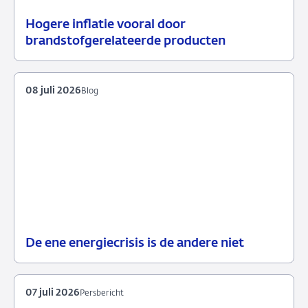
Hogere inflatie vooral door
14
Achtergrond
brandstofgerelateerde producten
juli
2026
08 juli 2026
Blog
De ene energiecrisis is de andere niet
08
Blog
juli
2026
07 juli 2026
Persbericht