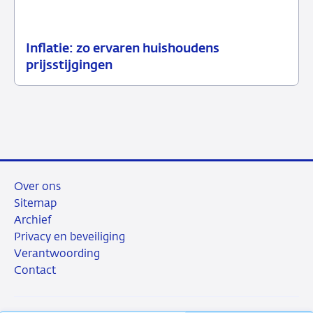
Inflatie: zo ervaren huishoudens
23
Achtergrond
prijsstijgingen
juni
2026
Over ons
Sitemap
Archief
Privacy en beveiliging
Verantwoording
Contact