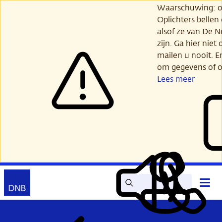
Ga
Waarschuwing: opl
verder
Oplichters bellen
naar
alsof ze van De 
hoofdinhoud
zijn. Ga hier niet 
mailen u nooit. E
om gegevens of o
Lees meer
Zoek
Contact
Hoof
Lees
Mijn
open
voor
DNB