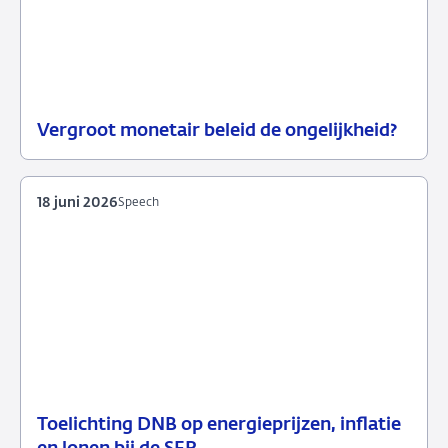
Vergroot monetair beleid de ongelijkheid?
18
Achtergrond
juni
2026
18 juni 2026
Speech
Toelichting DNB op energieprijzen, inflatie
18
Speech