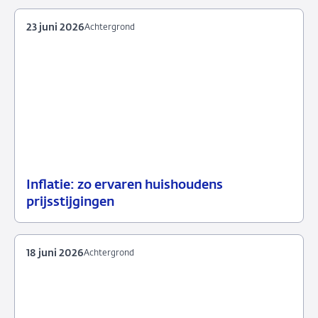
2026
23 juni 2026
Achtergrond
Inflatie: zo ervaren huishoudens
23
Achtergrond
prijsstijgingen
juni
2026
18 juni 2026
Achtergrond