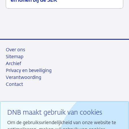
en lonen bij de SER
juni
2026
Over ons
Sitemap
Archief
Privacy en beveiliging
Verantwoording
Contact
DNB maakt gebruik van cookies
RSS
Instagram
Linkedin
X
Om de gebruiksvriendelijkheid van onze website te