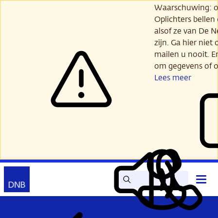
Ga
Waarschuwing: opl
verder
Oplichters bellen
naar
alsof ze van De 
hoofdinhoud
zijn. Ga hier niet 
mailen u nooit. E
om gegevens of o
Lees meer
Zoek
Contact
Hoof
Lees
Mijn
open
voor
DNB