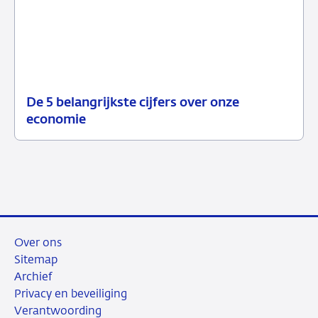
De 5 belangrijkste cijfers over onze
12
Achtergrond
economie
juni
2026
Over ons
Sitemap
Archief
Privacy en beveiliging
Verantwoording