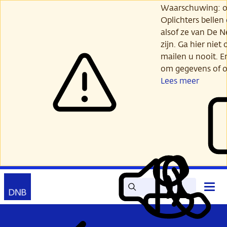
Ga
Waarschuwing: opl
verder
Oplichters bellen
naar
alsof ze van De 
hoofdinhoud
zijn. Ga hier niet 
mailen u nooit. E
om gegevens of o
Lees meer
Zoek
Contact
Hoof
Lees
Mijn
open
voor
DNB