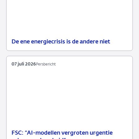
De ene energiecrisis is de andere niet
08
Blog
juli
2026
07 juli 2026
Persbericht
FSC: “AI-modellen vergroten urgentie
07
Persbericht