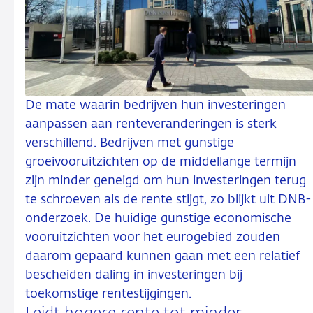
De mate waarin bedrijven hun investeringen
aanpassen aan renteveranderingen is sterk
verschillend. Bedrijven met gunstige
groeivooruitzichten op de middellange termijn
zijn minder geneigd om hun investeringen terug
te schroeven als de rente stijgt, zo blijkt uit DNB-
onderzoek. De huidige gunstige economische
vooruitzichten voor het eurogebied zouden
daarom gepaard kunnen gaan met een relatief
bescheiden daling in investeringen bij
toekomstige rentestijgingen.