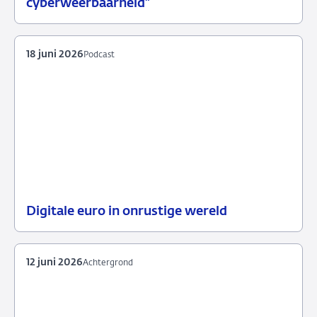
cyberweerbaarheid”
juli
2026
18 juni 2026
Podcast
Digitale euro in onrustige wereld
18
Podcast
juni
2026
12 juni 2026
Achtergrond