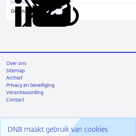
Delen:
Kopieer
Deel
Deel
Deel
Deel
deze
via
via
via
via
URL
LinkedIn
X
Facebook
e-
mail
Over ons
Sitemap
Archief
Privacy en beveiliging
Verantwoording
Contact
DNB maakt gebruik van cookies
RSS
Instagram
Linkedin
X