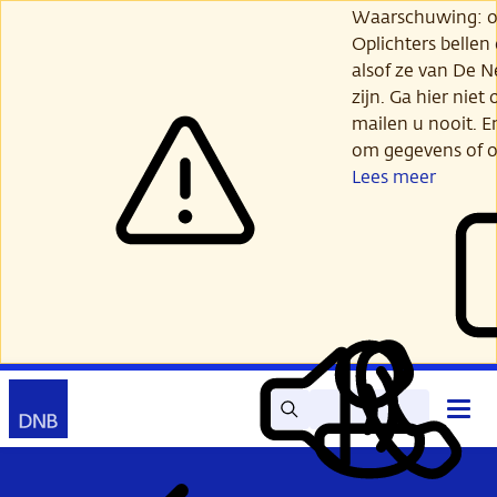
Ga
Waarschuwing: opl
verder
Oplichters bellen
naar
alsof ze van De 
hoofdinhoud
zijn. Ga hier niet 
mailen u nooit. E
om gegevens of o
Lees meer
Zoek
Contact
Hoof
Lees
Mijn
open
voor
DNB