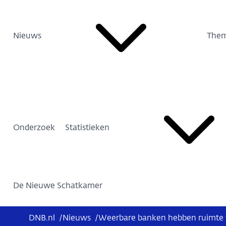
Nieuws
Them
Onderzoek
Statistieken
De Nieuwe Schatkamer
DNB.nl
/
Nieuws
/
Weerbare banken hebben ruimte v