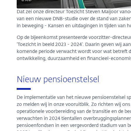
© ANP
Dat zei onze directeur Toezicht Steven Maijoor vano
van een nieuwe DNB-studie over de stand van zaken 
in beweging - Kansen en uitdagingen in tijden van ho
Op de bijeenkomst presenteerde voorzitter-directeur 
‘Toezicht in beeld 2023 - 2024’. Daarin geven wij aan 
komende periode verwacht wordt voor wat betreft d
ontwikkeling, duurzaamheid en financieel-economisc
Nieuw pensioenstelsel
De implementatie van het nieuwe pensioenstelsel sp
zo melden wij in onze vooruitblik. Zo richten wij o
operationele voorbereiding van de transitie en de be
verwachten in 2024 tientallen overbruggingsplannen
pensioenfondsen in een vergevorderd stadium van b