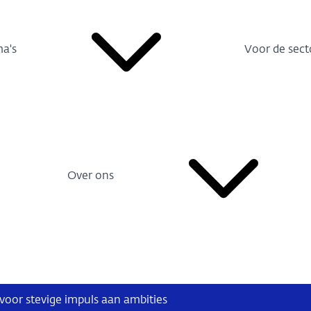
a's
Voor de sect
Over ons
oor stevige impuls aan ambities