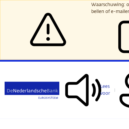
Ga
Waarschuwing: opl
verder
bellen of e-maile
naar
hoofdinhoud
Lees
voor