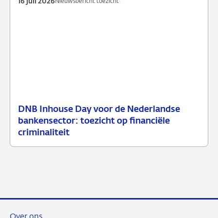
16 juli 2026
Nieuwsbericht toezicht
DNB Inhouse Day voor de Nederlandse
16
Nieuwsbericht
bankensector: toezicht op financiële
juli
toezicht
criminaliteit
2026
Over ons