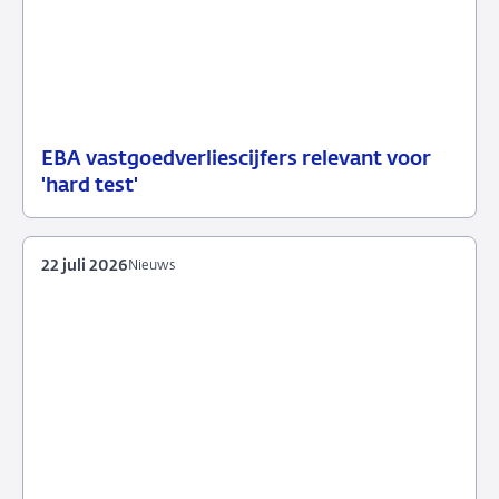
EBA vastgoedverliescijfers relevant voor
23
Nieuwsbericht
'hard test'
juli
toezicht
2026
22 juli 2026
Nieuws