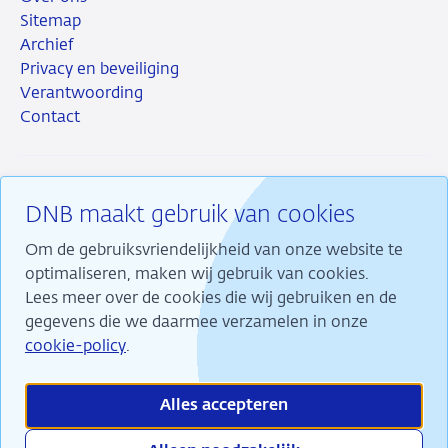
Sitemap
Archief
Privacy en beveiliging
Verantwoording
Contact
DNB maakt gebruik van cookies
RSS
Instagram
Linkedin
X
Om de gebruiksvriendelijkheid van onze website te
optimaliseren, maken wij gebruik van cookies.
Lees meer over de cookies die wij gebruiken en de
gegevens die we daarmee verzamelen in onze
Wij maken ons sterk voor financiële stabiliteit en
cookie-policy
.
dragen daarmee bij aan duurzame welvaart in
Nederland.
Alles accepteren