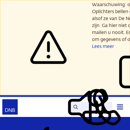
Ga
Waarschuwing: opl
verder
Oplichters bellen
naar
alsof ze van De 
hoofdinhoud
zijn. Ga hier niet 
mailen u nooit. E
om gegevens of o
Lees meer
Zoek
Contact
Hoof
Lees
Mijn
open
voor
DNB