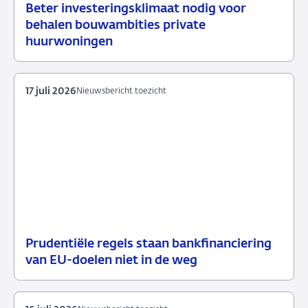
Beter investeringsklimaat nodig voor
22
Nieuws
behalen bouwambities private
juli
huurwoningen
2026
17 juli 2026
Nieuwsbericht toezicht
Prudentiële regels staan bankfinanciering
17
Nieuwsbericht
van EU-doelen niet in de weg
juli
toezicht
2026