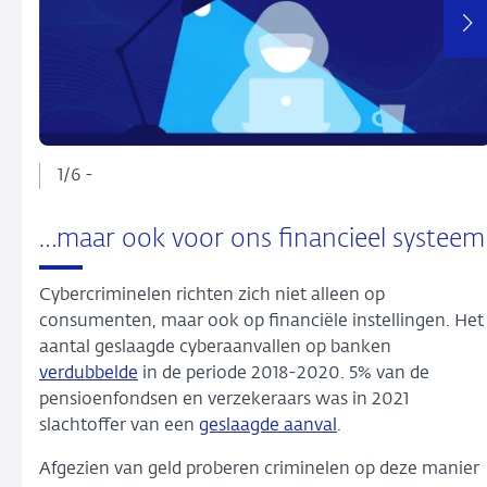
carrousel
met
één
grote
afbeelding
met
thumbnails
1/6 -
eronder.
Selecteer
een
…maar ook voor ons financieel systeem
van
de
Cybercriminelen richten zich niet alleen op
knoppen
consumenten, maar ook op financiële instellingen. Het
om
aantal geslaagde cyberaanvallen op banken
de
verdubbelde
in de periode 2018-2020. 5% van de
afbeelding
pensioenfondsen en verzekeraars was in 2021
hierboven
slachtoffer van een
geslaagde aanval
.
te
Afgezien van geld proberen criminelen op deze manier
wijzigen.