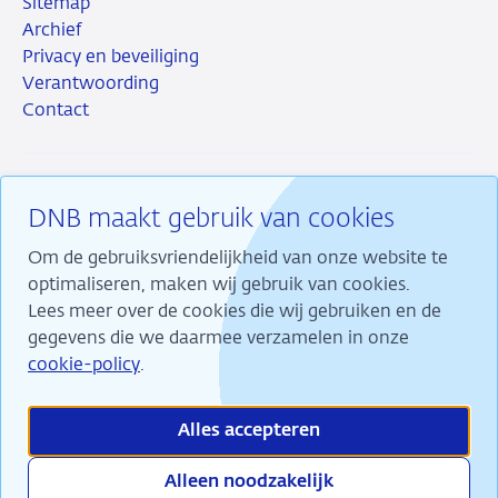
Sitemap
Archief
Privacy en beveiliging
Verantwoording
Contact
DNB maakt gebruik van cookies
RSS
Instagram
Linkedin
X
Om de gebruiksvriendelijkheid van onze website te
optimaliseren, maken wij gebruik van cookies.
Lees meer over de cookies die wij gebruiken en de
gegevens die we daarmee verzamelen in onze
Wij maken ons sterk voor financiële stabiliteit en
cookie-policy
.
dragen daarmee bij aan duurzame welvaart in
Nederland.
Alles accepteren
Alleen noodzakelijk