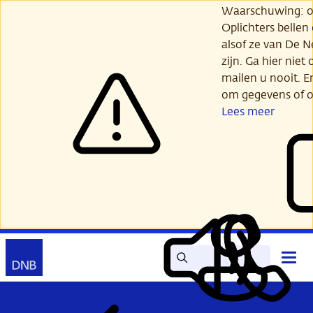
Ga
Waarschuwing: opl
verder
Oplichters bellen
naar
alsof ze van De 
hoofdinhoud
zijn. Ga hier niet 
mailen u nooit. E
om gegevens of o
Lees meer
Zoek
Contact
Hoof
Lees
Mijn
open
voor
DNB