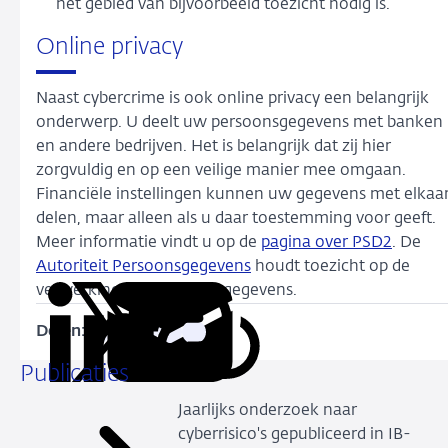
het gebied van bijvoorbeeld toezicht nodig is.
Online privacy
Naast cybercrime is ook online privacy een belangrijk
onderwerp. U deelt uw persoonsgegevens met banken
en andere bedrijven. Het is belangrijk dat zij hier
zorgvuldig en op een veilige manier mee omgaan.
Financiële instellingen kunnen uw gegevens met elkaa
delen, maar alleen als u daar toestemming voor geeft.
Meer informatie vindt u op de
pagina over PSD2
. De
Autoriteit Persoonsgegevens
houdt toezicht op de
verwerking van persoonsgegevens.
Delen:
Kopieer
Deel
Deel
Deel
Deel
deze
via
via
via
via
Publicaties
URL
LinkedIn
X
Facebook
e-
Jaarlijks onderzoek naar
mail
cyberrisico's gepubliceerd in IB-