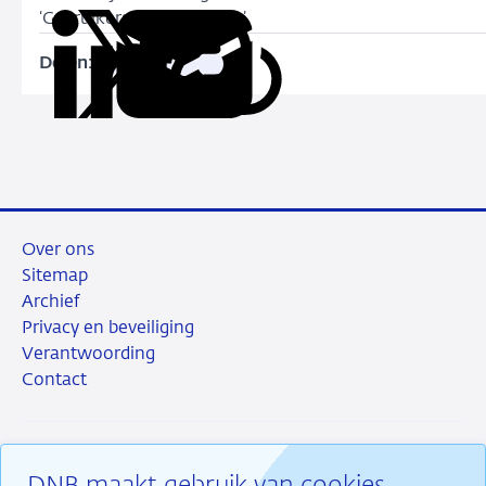
‘Gebruikersdocumentatie’.
Delen:
Kopieer
Deel
Deel
Deel
Deel
deze
via
via
via
via
URL
LinkedIn
X
Facebook
e-
mail
Over ons
Sitemap
Archief
Privacy en beveiliging
Verantwoording
Contact