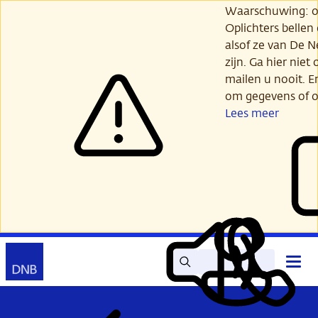
Ga
Waarschuwing: opl
verder
Oplichters bellen
naar
alsof ze van De 
hoofdinhoud
zijn. Ga hier niet 
mailen u nooit. E
om gegevens of o
Lees meer
Zoek
Contact
Hoof
Lees
Mijn
open
voor
DNB