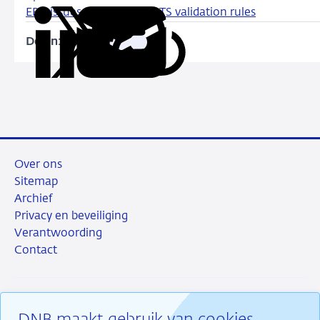
EBA issues revised list of ITS validation rules
Delen:
Kopieer
Deel
Deel
Deel
Deel
deze
via
via
via
via
URL
LinkedIn
X
Facebook
e-
mail
Over ons
Sitemap
Archief
Privacy en beveiliging
Verantwoording
Contact