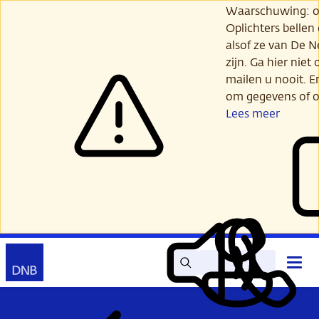
Ga
Waarschuwing: opl
verder
Oplichters bellen
naar
alsof ze van De 
hoofdinhoud
zijn. Ga hier niet 
mailen u nooit. E
om gegevens of o
Lees meer
Zoek
Contact
Hoof
Lees
Mijn
open
voor
DNB