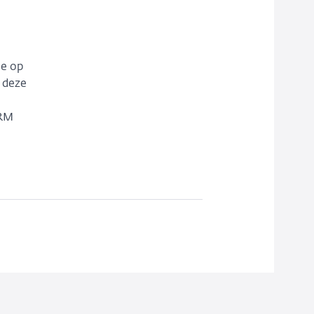
ge op
, deze
 RM