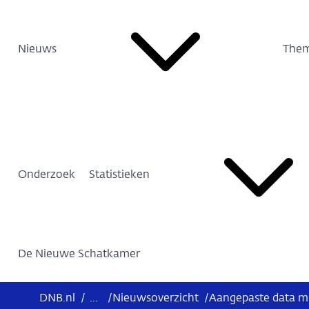
Nieuws
Them
Onderzoek
Statistieken
De Nieuwe Schatkamer
DNB.nl
/
...
/
Nieuwsoverzicht
/