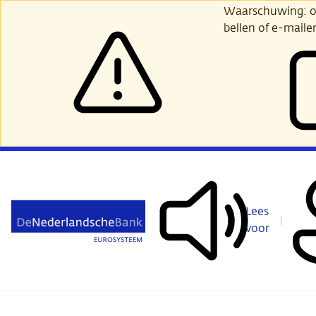
Ga
Waarschuwing: opl
verder
bellen of e-maile
naar
hoofdinhoud
Lees
voor