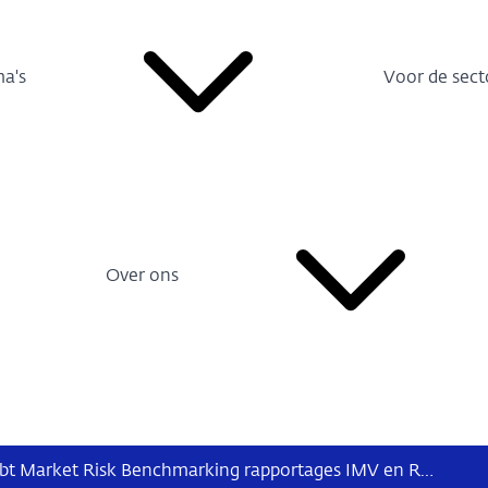
a's
Voor de sect
Over ons
Aangepaste data mbt Market Risk Benchmarking rapportages IMV en RM (uitsluitend relevant voor banken met een intern model benadering voor marktrisico)