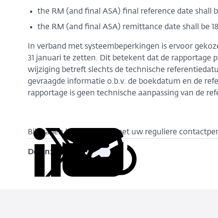
the RM (and final ASA) final reference date shall 
the RM (and final ASA) remittance date shall be 18
In verband met systeembeperkingen is ervoor gekoz
31 januari te zetten. Dit betekent dat de rapportage p
wijziging betreft slechts de technische referentieda
gevraagde informatie o.b.v. de boekdatum en de refe
rapportage is geen technische aanpassing van de re
Bij vragen kunt u bellen met uw reguliere contactpe
Delen:
Kopieer
Deel
Deel
Deel
Deel
deze
via
via
via
via
URL
LinkedIn
X
Facebook
e-
mail