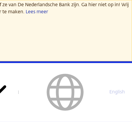
 ze van De Nederlandsche Bank zijn. Ga hier niet op in! Wij
er te maken.
Lees meer
English
This
page
is
not
available
in
English.