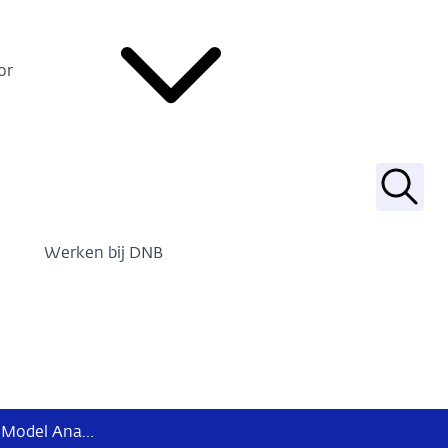
or
Zoek
Werken bij DNB
01-06-2026 Aangepaste taxonomie voor templates Business Model Analysis en Jaar uitloop impact UFR_LTG