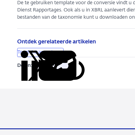
De te gebruiken template voor de conversie vindt u d
Dienst Rapportages. Ook als u in XBRL aanlevert dien
bestanden van de taxonomie kunt u downloaden ond
Ontdek gerelateerde artikelen
Toezichtrapportages
Delen:
Kopieer
Deel
Deel
Deel
Deel
deze
via
via
via
via
URL
LinkedIn
X
Facebook
e-
mail