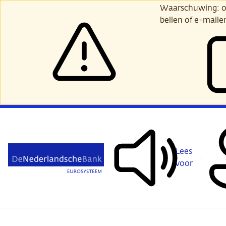
Ga
Waarschuwing: opl
verder
bellen of e-maile
naar
hoofdinhoud
Lees
voor