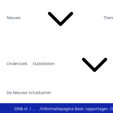
Nieuws
Them
Onderzoek
Statistieken
De Nieuwe Schatkamer
DNB.nl
/
...
/
Informatiepagina Basic rapportages
/