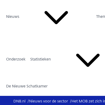
Nieuws
Them
Onderzoek
Statistieken
De Nieuwe Schatkamer
DNB.nl
/
Nieuws voor de sector
/