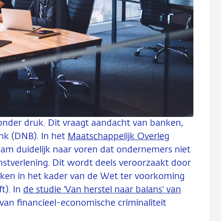
 onder druk. Dit vraagt aandacht van banken,
nk (DNB). In het
Maatschappelijk Overleg
m duidelijk naar voren dat ondernemers niet
nstverlening. Dit wordt deels veroorzaakt door
ken in het kader van de Wet ter voorkoming
t). In
de studie 'Van herstel naar balans' van
an financieel-economische criminaliteit