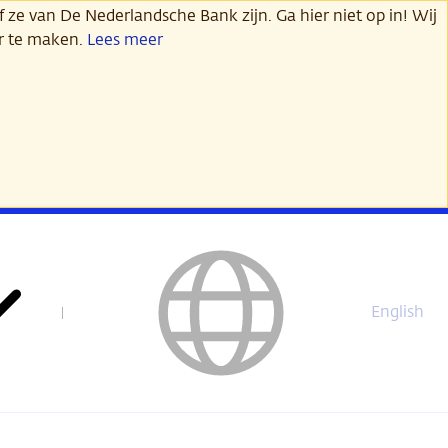
 ze van De Nederlandsche Bank zijn. Ga hier niet op in! Wij
er te maken.
Lees meer
English
This
page
is
not
available
in
English.