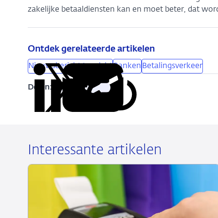
zakelijke betaaldiensten kan en moet beter, dat wor
Ontdek gerelateerde artikelen
Nieuwsbericht toezicht
Banken
Betalingsverkeer
Delen:
Kopieer
Deel
Deel
Deel
Deel
deze
via
via
via
via
URL
LinkedIn
X
Facebook
e-
mail
Interessante artikelen