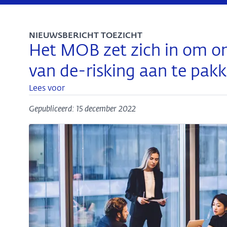
NIEUWSBERICHT TOEZICHT
Het MOB zet zich in om o
van de-risking aan te pak
Lees voor
Gepubliceerd: 15 december 2022