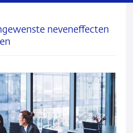
ngewenste neveneffecten
ken