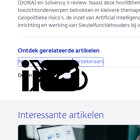
(DORA) en Solvency II review. Naast deze hoofdthe
toezichtonderwerpen betrokken in kleinere themapro
Geopolitieke risico’s, de inzet van Artificial Intelli
inrichting en werking van Sleutelfunctiehouders bij 
Ontdek gerelateerde artikelen
Nieuwsbericht toezicht
Verzekeraars
Delen:
Kopieer
Deel
Deel
Deel
Deel
deze
via
via
via
via
URL
LinkedIn
X
Facebook
e-
mail
Interessante artikelen