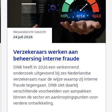
Nieuwsbericht toezicht
24 juli 2026
24
Nieuwsbericht
Verzekeraars werken aan
juli
toezicht
beheersing interne fraude
2026
DNB heeft in 2026 een verkennend
onderzoek uitgevoerd bij zes Nederlandse
verzekeraars naar de wijze waarop zij interne
fraude tegengaan. DNB ziet daarbij
verschillende voorbeelden van aanpakken
binnen de sector en aanknopingspunten voor
verdere ontwikkeling.