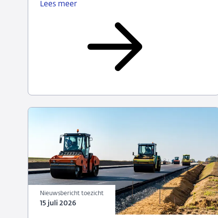
Lees meer
Transitierapportage
voor
verzekeraars
en
PPI's
2026
(uiterlijk
26
augustus)
Nieuwsbericht toezicht
15 juli 2026