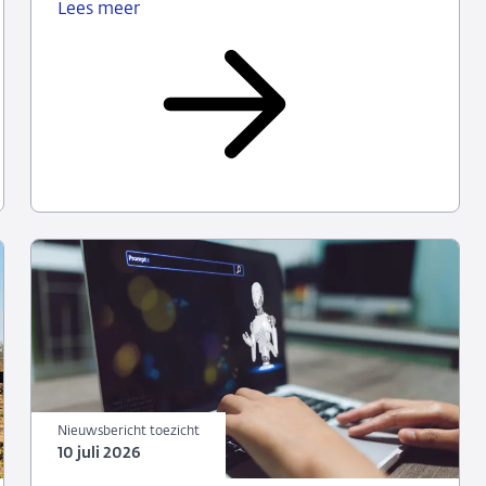
Lees meer
Verzekeraars
werken
aan
beheersing
interne
fraude
Nieuwsbericht toezicht
10 juli 2026