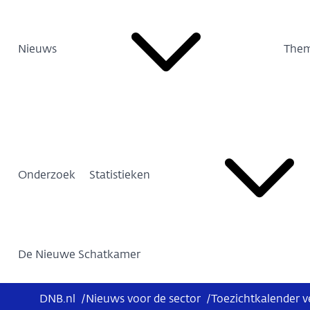
Nieuws
Them
Onderzoek
Statistieken
De Nieuwe Schatkamer
DNB.nl
/
Nieuws voor de sector
/
Toezichtkalender v