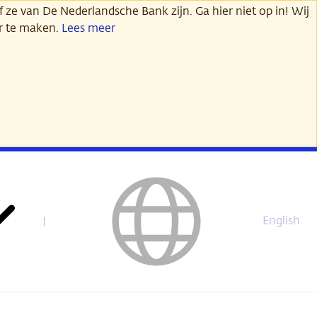
 ze van De Nederlandsche Bank zijn. Ga hier niet op in! Wij
er te maken.
Lees meer
English
This
page
is
not
available
in
English.