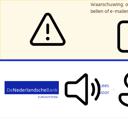
Ga
Waarschuwing: opl
verder
bellen of e-maile
naar
hoofdinhoud
Lees
voor