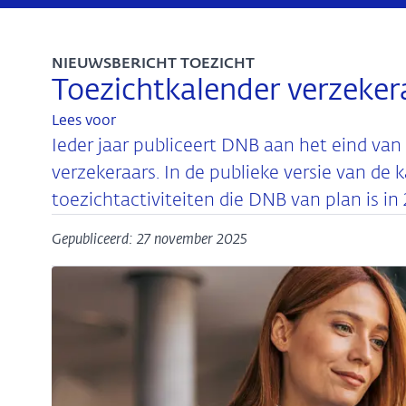
NIEUWSBERICHT TOEZICHT
Toezichtkalender verzeker
Lees voor
Ieder jaar publiceert DNB aan het eind van
verzekeraars. In de publieke versie van de 
toezichtactiviteiten die DNB van plan is in 
Gepubliceerd: 27 november 2025