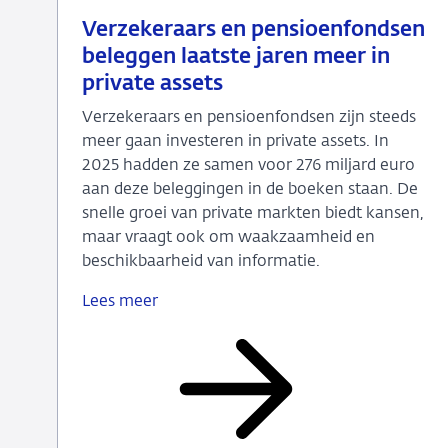
15
Nieuwsbericht
Verzekeraars en pensioenfondsen
juli
toezicht
beleggen laatste jaren meer in
2026
private assets
Verzekeraars en pensioenfondsen zijn steeds
meer gaan investeren in private assets. In
2025 hadden ze samen voor 276 miljard euro
aan deze beleggingen in de boeken staan. De
snelle groei van private markten biedt kansen,
maar vraagt ook om waakzaamheid en
beschikbaarheid van informatie.
Lees meer
Verzekeraars
en
pensioenfondsen
beleggen
laatste
jaren
meer