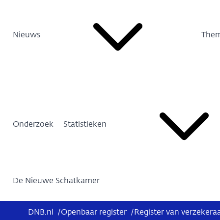
Nieuws
Them
Onderzoek
Statistieken
De Nieuwe Schatkamer
DNB.nl
/
Openbaar register
/
Register van verzekera