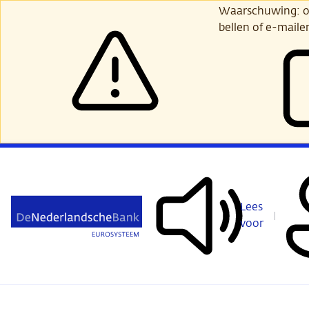
Ga
Waarschuwing: opl
verder
bellen of e-maile
naar
hoofdinhoud
Lees
voor