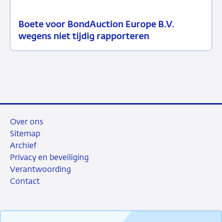
Boete voor BondAuction Europe B.V.
21
Handhavingsmaatregelen
wegens niet tijdig rapporteren
juli
2026
Over ons
Sitemap
Archief
Privacy en beveiliging
Verantwoording
Contact