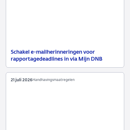
Schakel e-mailherinneringen voor
21
Nieuwsbericht
rapportagedeadlines in via Mijn DNB
juli
toezicht
2026
21 juli 2026
Handhavingsmaatregelen