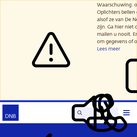
Ga
Waarschuwing: opl
verder
Oplichters bellen
naar
alsof ze van De 
hoofdinhoud
zijn. Ga hier niet 
mailen u nooit. E
om gegevens of o
Lees meer
Zoek
Contact
Hoof
Lees
Mijn
open
voor
DNB