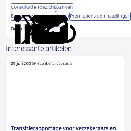
Consultatie Toezicht
Banken
Beleggingsondernemingen
Premiepensioeninstellingen
Delen:
Kopieer
Deel
Deel
Deel
Deel
deze
via
via
via
via
URL
LinkedIn
X
Facebook
e-
Interessante artikelen
mail
29 juli 2026
Nieuwsbericht toezicht
Transitierapportage voor verzekeraars en