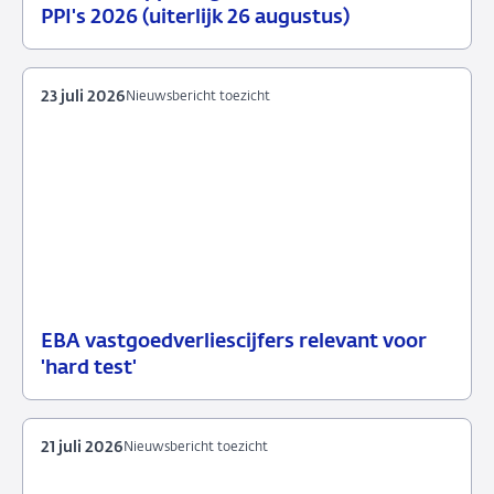
29
Nieuwsbericht
PPI's 2026 (uiterlijk 26 augustus)
juli
toezicht
2026
23 juli 2026
Nieuwsbericht toezicht
EBA vastgoedverliescijfers relevant voor
23
Nieuwsbericht
'hard test'
juli
toezicht
2026
21 juli 2026
Nieuwsbericht toezicht