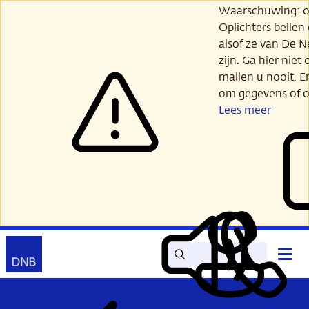
Ga
Waarschuwing: opl
verder
Oplichters bellen
naar
alsof ze van De 
hoofdinhoud
zijn. Ga hier niet 
mailen u nooit. E
om gegevens of o
Lees meer
Zoek
Contact
Hoof
Lees
Mijn
open
voor
DNB