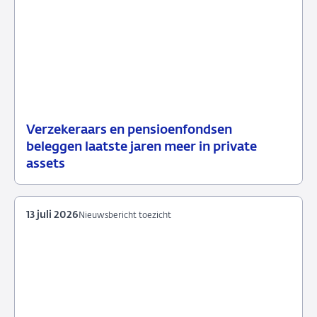
Verzekeraars en pensioenfondsen
15
Nieuwsbericht
beleggen laatste jaren meer in private
juli
toezicht
assets
2026
13 juli 2026
Nieuwsbericht toezicht