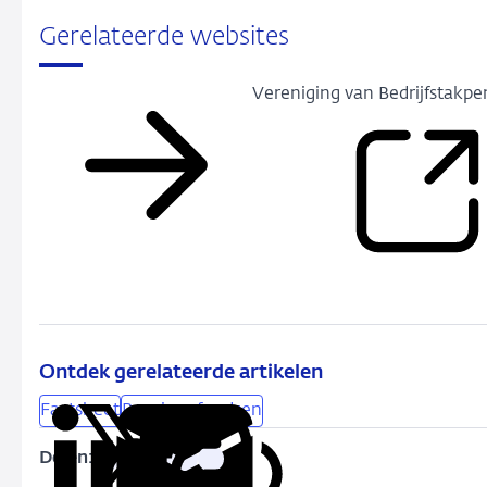
Gerelateerde websites
Vereniging van Bedrijfstakp
Ontdek gerelateerde artikelen
Factsheet
Pensioenfondsen
Delen:
Kopieer
Deel
Deel
Deel
Deel
deze