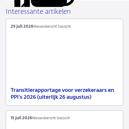
via
via
via
via
URL
LinkedIn
X
Facebook
e-
Interessante artikelen
mail
29 juli 2026
Nieuwsbericht toezicht
Transitierapportage voor verzekeraars en
29
Nieuwsbericht
PPI's 2026 (uiterlijk 26 augustus)
juli
toezicht
2026
15 juli 2026
Nieuwsbericht toezicht