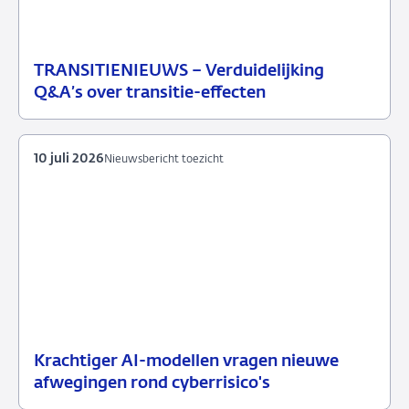
TRANSITIENIEUWS – Verduidelijking
13
Nieuwsbericht
Q&A’s over transitie-effecten
juli
toezicht
2026
10 juli 2026
Nieuwsbericht toezicht
Krachtiger AI-modellen vragen nieuwe
10
Nieuwsbericht
afwegingen rond cyberrisico's
juli
toezicht