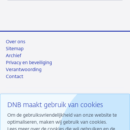
2026
Over ons
Sitemap
Archief
Privacy en beveiliging
Verantwoording
Contact
DNB maakt gebruik van cookies
RSS
Instagram
Linkedin
X
Om de gebruiksvriendelijkheid van onze website te
optimaliseren, maken wij gebruik van cookies.
Lees meer over de cookies die wij gebruiken en de