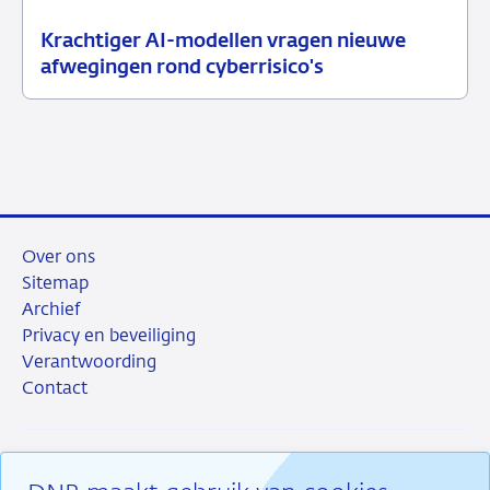
Krachtiger AI-modellen vragen nieuwe
10
Nieuwsbericht
afwegingen rond cyberrisico's
juli
toezicht
2026
Over ons
Sitemap
Archief
Privacy en beveiliging
Verantwoording
Contact