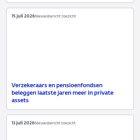
2026
15 juli 2026
Nieuwsbericht toezicht
Verzekeraars en pensioenfondsen
15
Nieuwsbericht
beleggen laatste jaren meer in private
juli
toezicht
assets
2026
13 juli 2026
Nieuwsbericht toezicht