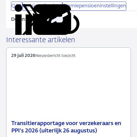
Q&A
Pensioenfondsen
Premiepensioeninstellingen
Delen:
Kopieer
Deel
Deel
Deel
Deel
deze
via
via
via
via
URL
LinkedIn
X
Facebook
e-
Interessante artikelen
mail
29 juli 2026
Nieuwsbericht toezicht
Transitierapportage voor verzekeraars en
29
Nieuwsbericht
PPI's 2026 (uiterlijk 26 augustus)
juli
toezicht