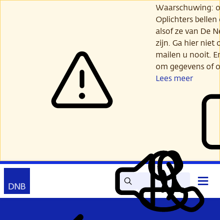
Ga
Waarschuwing: opl
verder
Oplichters bellen
naar
alsof ze van De 
hoofdinhoud
zijn. Ga hier niet 
mailen u nooit. E
om gegevens of o
Lees meer
Zoek
Contact
Hoof
Lees
Mijn
open
voor
DNB