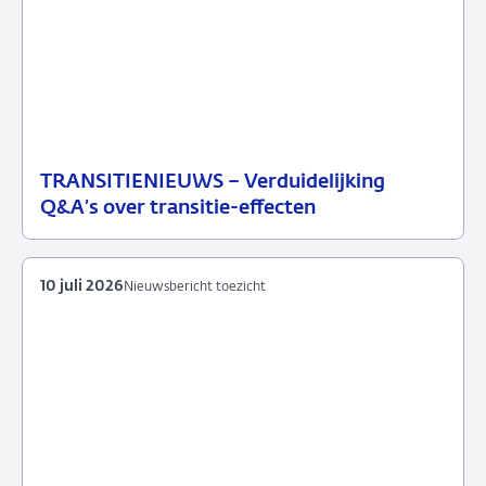
TRANSITIENIEUWS – Verduidelijking
13
Nieuwsbericht
Q&A’s over transitie-effecten
juli
toezicht
2026
10 juli 2026
Nieuwsbericht toezicht