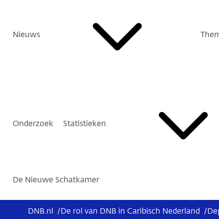
Nieuws
Them
Onderzoek
Statistieken
De Nieuwe Schatkamer
DNB.nl
/
De rol van DNB in Caribisch Nederland
/
Dep