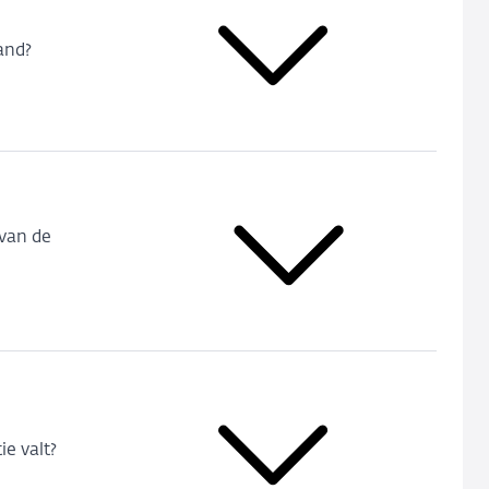
and?
van de
e valt?