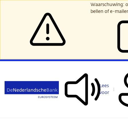
Ga
Waarschuwing: opl
verder
bellen of e-maile
naar
hoofdinhoud
Lees
voor