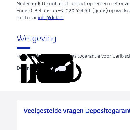
Nederland? U kunt altijd contact opnemen met onze P
Engels). Bel ons op +31 020 524 9111 (gratis) op werk
mail naar
info@dnb.nl
.
Wetgeving
Het besluit waarin de depositogarantie voor Caribisc
Delen:
Kopieer
Deel
Deel
Deel
Deel
deze
via
via
via
via
URL
LinkedIn
X
Facebook
e-
mail
Veelgestelde vragen Depositogarant