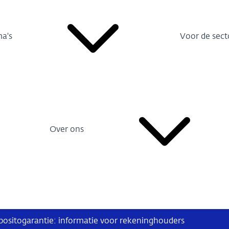
a's
Voor de sect
Over ons
ositogarantie: informatie voor rekeninghouders