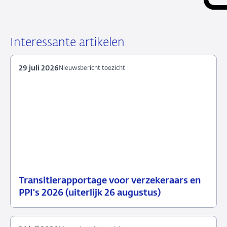
Interessante artikelen
29 juli 2026
Nieuwsbericht toezicht
Transitierapportage voor verzekeraars en
29
Nieuwsbericht
PPI's 2026 (uiterlijk 26 augustus)
juli
toezicht
2026