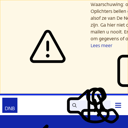
Ga
Waarschuwing: opl
verder
Oplichters bellen
naar
alsof ze van De 
hoofdinhoud
zijn. Ga hier niet 
mailen u nooit. E
om gegevens of o
Lees meer
Zoek
Contact
Hoof
Lees
Mijn
open
voor
DNB