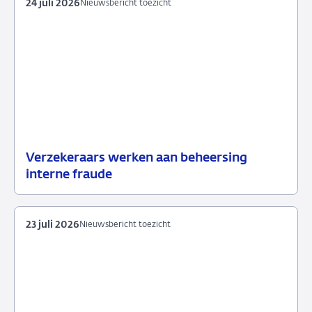
24 juli 2026
Nieuwsbericht toezicht
Verzekeraars werken aan beheersing
24
Nieuwsbericht
interne fraude
juli
toezicht
2026
23 juli 2026
Nieuwsbericht toezicht