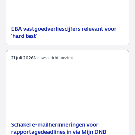
EBA vastgoedverliescijfers relevant voor
23
Nieuwsbericht
'hard test'
juli
toezicht
2026
21 juli 2026
Nieuwsbericht toezicht
Schakel e-mailherinneringen voor
21
Nieuwsbericht
rapportagedeadlines in via Mijn DNB