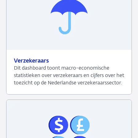
bankwezen
Verzekeraars
Dit dashboard toont macro-economische
statistieken over verzekeraars en cijfers over het
toezicht op de Nederlandse verzekeraarssector.
Bekijk
het
dashboard
over
Verzekeraars