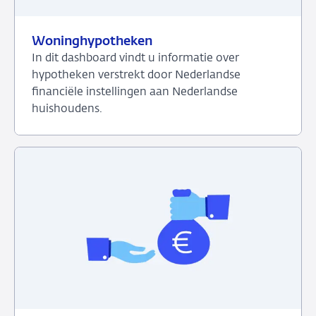
Woninghypotheken
In dit dashboard vindt u informatie over
hypotheken verstrekt door Nederlandse
financiële instellingen aan Nederlandse
huishoudens.
Bekijk
het
dashboard
over
Woninghypotheken