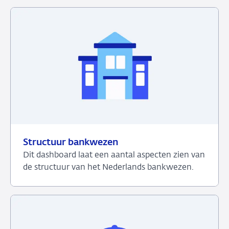
het
dashboard
over
Spaargeld
huishoudens
Structuur bankwezen
Dit dashboard laat een aantal aspecten zien van
de structuur van het Nederlands bankwezen.
Bekijk
het
dashboard
over
Structuur