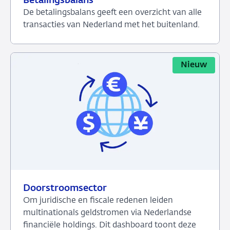
Betalingsbalans
De betalingsbalans geeft een overzicht van alle
transacties van Nederland met het buitenland.
Bekijk
het
dashboard
Nieuw
over
Betalingsbalans
Doorstroomsector
Om juridische en fiscale redenen leiden
multinationals geldstromen via Nederlandse
financiële holdings. Dit dashboard toont deze