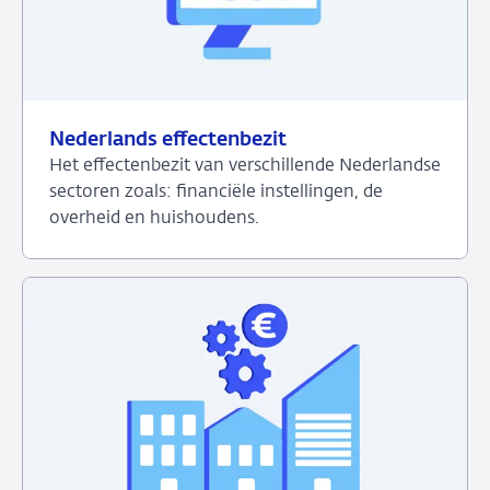
Nederlands effectenbezit
Het effectenbezit van verschillende Nederlandse
sectoren zoals: financiële instellingen, de
overheid en huishoudens.
Bekijk
het
dashboard
over
Nederlands
effectenbezit