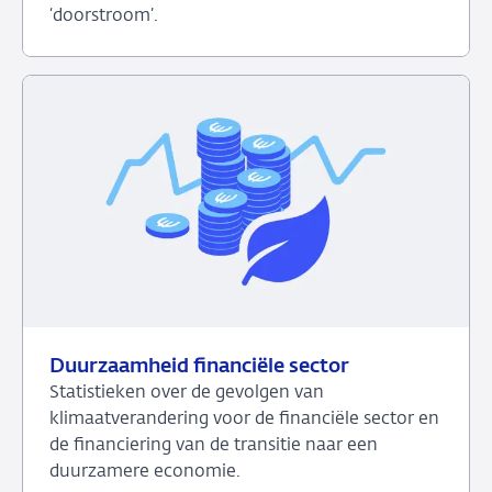
‘doorstroom’.
Bekijk
het
dashboard
over
Doorstroomsector
Duurzaamheid financiële sector
Statistieken over de gevolgen van
klimaatverandering voor de financiële sector en
de financiering van de transitie naar een
duurzamere economie.