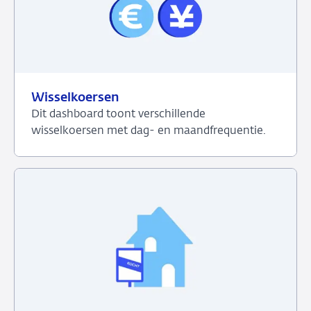
Wisselkoersen
Dit dashboard toont verschillende
wisselkoersen met dag- en maandfrequentie.
Bekijk
het
dashboard
over
Wisselkoersen