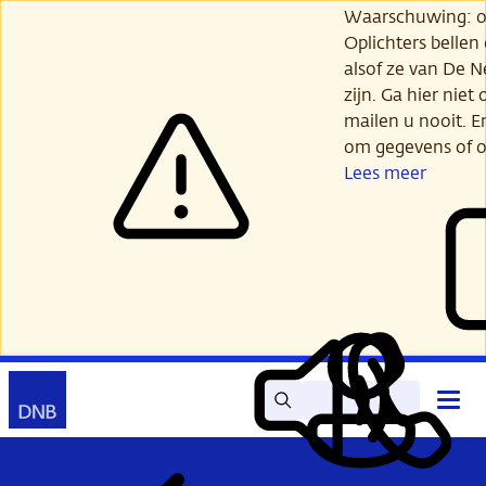
Ga
Waarschuwing: opl
verder
Oplichters bellen
naar
alsof ze van De 
hoofdinhoud
zijn. Ga hier niet 
mailen u nooit. E
om gegevens of o
Lees meer
Zoek
Contact
Hoof
Lees
Mijn
open
voor
DNB