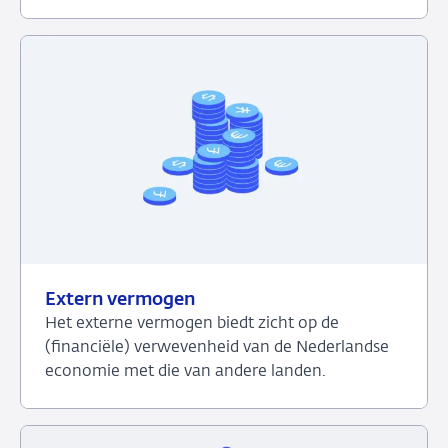
Bekijk
het
dashboard
over
Duurzaamheid
financiële
sector
Extern vermogen
Het externe vermogen biedt zicht op de
(financiële) verwevenheid van de Nederlandse
economie met die van andere landen.
Bekijk
het
dashboard