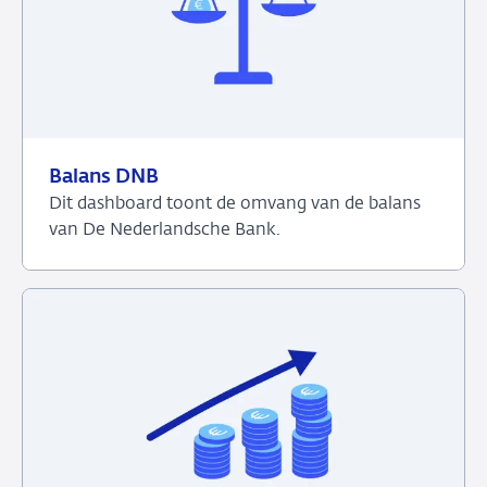
Balans DNB
Dit dashboard toont de omvang van de balans
van De Nederlandsche Bank.
Bekijk
het
dashboard
over
Balans
DNB