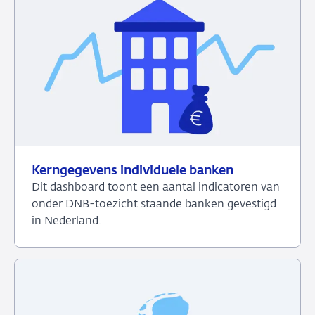
over
Extern
vermogen
Kerngegevens individuele banken
Dit dashboard toont een aantal indicatoren van
onder DNB-toezicht staande banken gevestigd
in Nederland.
Bekijk
het
dashboard
over
Kerngegevens