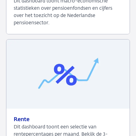
Dit dashboard toont macro-economische
statistieken over pensioenfondsen en cijfers
over het toezicht op de Nederlandse
pensioensector.
Bekijk
het
dashboard
over
Pensioenfondsen
Rente
Dit dashboard toont een selectie van
rentepercentages per maand. Bekijk de 3-