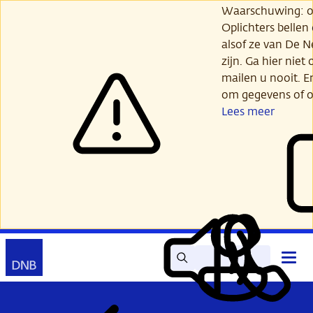
Ga
Waarschuwing: opl
verder
Oplichters bellen
naar
alsof ze van De 
hoofdinhoud
zijn. Ga hier niet 
mailen u nooit. E
om gegevens of o
Lees meer
Zoek
Contact
Hoof
Lees
Mijn
open
voor
DNB