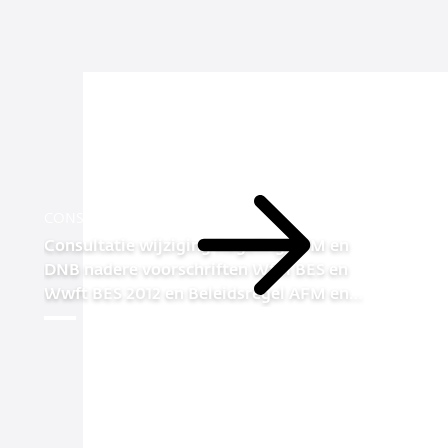
Actuele
berichten
CONSULTATIE TOEZICHT
Consultatie wijziging Regeling AFM en
Lees
DNB nadere voorschriften Wfm BES en
meer
Wwft BES 2012 en Beleidsregel AFM en
DNB toepassing en uitvoering Wfm BES
en Wwft BES 2012