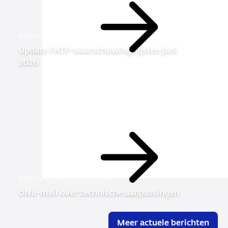
Lees
NIEUWSBERICHT TOEZICHT
meer
Update FATF-waarschuwingslijsten juni
2026
Lees
meer
NIEUWSBERICHT TOEZICHT
DNB-mail over technische aanpassingen
Meer actuele berichten