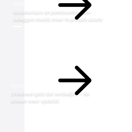
NIEUWS
Lees
Verzekeraars en pensioenfondsen
meer
beleggen steeds meer in private assets
Lees
PODCAST
meer
Crimineel geld dat verdwijnt — en
schoon weer opduikt