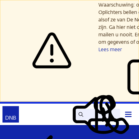
Ga
Waarschuwing: opl
verder
Oplichters bellen
naar
alsof ze van De 
hoofdinhoud
zijn. Ga hier niet 
mailen u nooit. E
om gegevens of o
Lees meer
Zoek
Contact
Hoof
Lees
Mijn
open
voor
DNB