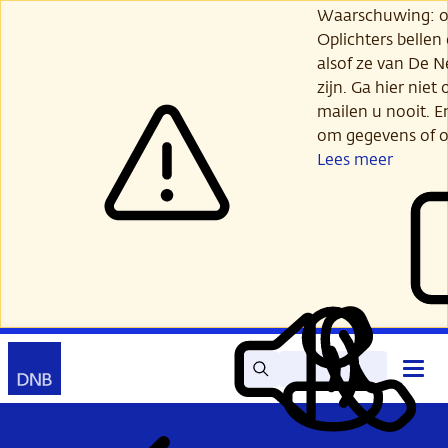
Ga
Waarschuwing: opl
verder
Oplichters bellen
naar
alsof ze van De 
hoofdinhoud
zijn. Ga hier niet 
mailen u nooit. E
om gegevens of o
Lees meer
Zoek
Contact
Hoof
Lees
Mijn
open
voor
DNB