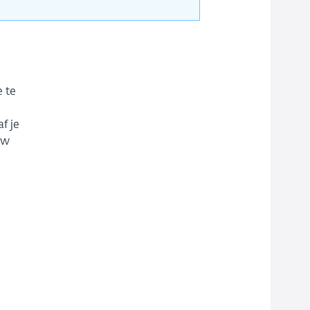
e te
e
f je
uw