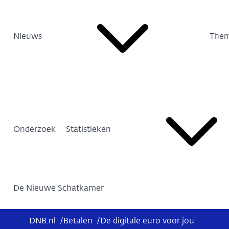
Nieuws
Them
Onderzoek
Statistieken
De Nieuwe Schatkamer
DNB.nl
/
Betalen
/
De digitale euro voor jou