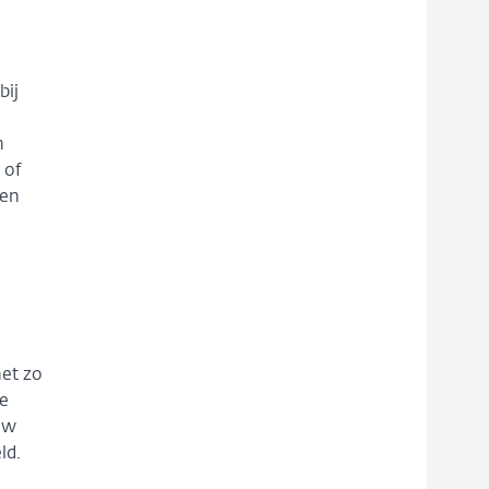
bij
n
 of
ken
net zo
te
ouw
ld.