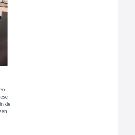
een
pese
in de
een