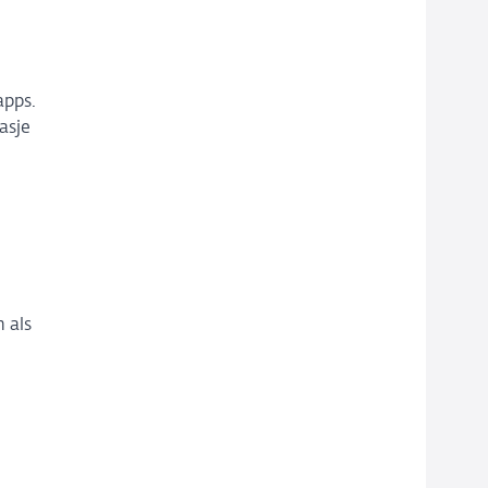
apps.
asje
n als