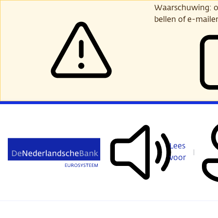
Ga
Waarschuwing: opl
verder
bellen of e-maile
naar
hoofdinhoud
Lees
voor