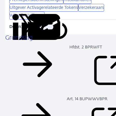
Uitgever Activagerelateerde Tokens
Verzekeraars
Wisselinstellingen
Delen:
Kopieer
Deel
Deel
Deel
Deel
deze
via
via
via
via
Grondslag
URL
LinkedIn
X
Facebook
e-
Hfdst. 2 BPRWFT
mail
Art. 14 BUPWWVBPR