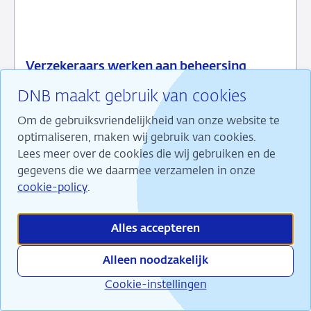
Verzekeraars werken aan beheersing
24
Nieuwsbericht
interne fraude
DNB maakt gebruik van cookies
juli
toezicht
2026
Om de gebruiksvriendelijkheid van onze website te
23 juli 2026
Nieuwsbericht toezicht
optimaliseren, maken wij gebruik van cookies.
Lees meer over de cookies die wij gebruiken en de
gegevens die we daarmee verzamelen in onze
cookie-policy
.
Alles accepteren
Alleen noodzakelijk
Cookie-instellingen
EBA vastgoedverliescijfers relevant voor
23
Nieuwsbericht
'hard test'