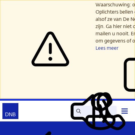
Ga
Waarschuwing: opl
verder
Oplichters bellen
naar
alsof ze van De 
hoofdinhoud
zijn. Ga hier niet 
mailen u nooit. E
om gegevens of o
Lees meer
Zoek
Contact
Hoof
Lees
Mijn
open
voor
DNB