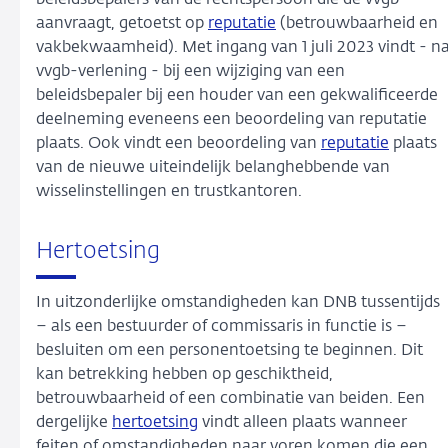
beleidsbepalers van de rechtspersoon die de vvgb
aanvraagt, getoetst op
reputatie
(betrouwbaarheid en
vakbekwaamheid). Met ingang van 1 juli 2023 vindt - n
vvgb-verlening - bij een wijziging van een
beleidsbepaler bij een houder van een gekwalificeerde
deelneming eveneens een beoordeling van reputatie
plaats. Ook vindt een beoordeling van
reputatie
plaats
van de nieuwe uiteindelijk belanghebbende van
wisselinstellingen en trustkantoren.
Hertoetsing
In uitzonderlijke omstandigheden kan DNB tussentijds
– als een bestuurder of commissaris in functie is –
besluiten om een personentoetsing te beginnen. Dit
kan betrekking hebben op geschiktheid,
betrouwbaarheid of een combinatie van beiden. Een
dergelijke
hertoetsing
vindt alleen plaats wanneer
feiten of omstandigheden naar voren komen die een