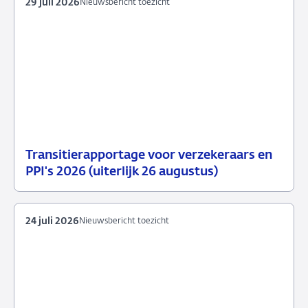
29 juli 2026
Nieuwsbericht toezicht
Transitierapportage voor verzekeraars en
29
Nieuwsbericht
PPI's 2026 (uiterlijk 26 augustus)
juli
toezicht
2026
24 juli 2026
Nieuwsbericht toezicht