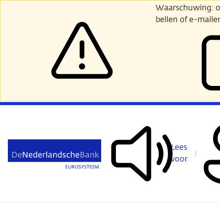
Ga
Waarschuwing: opl
verder
bellen of e-maile
naar
hoofdinhoud
Lees
voor