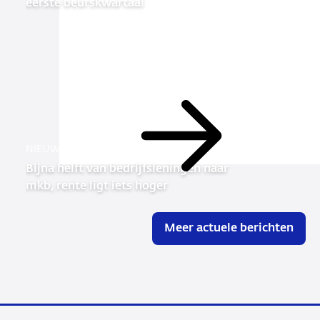
eerste beurskwartaal
Lees
NIEUWS
meer
Bijna helft van bedrijfsleningen naar
mkb, rente ligt iets hoger
Meer actuele berichten