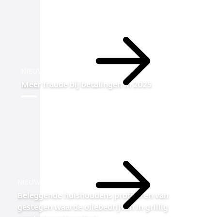
berichten
Lees
NIEUWS
meer
Meer fraude bij betalingen in 2025
NIEUWS
Lees
Beleggende huishoudens profiteren van
meer
gestegen waarde oliebedrijven in grillig