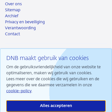
Over ons
Sitemap
Archief
Privacy en beveiliging
Verantwoording
Contact
DNB maakt gebruik van cookies
RSS
Instagram
Linkedin
X
Om de gebruiksvriendelijkheid van onze website te
optimaliseren, maken wij gebruik van cookies.
Lees meer over de cookies die wij gebruiken en de
gegevens die we daarmee verzamelen in onze
Wij maken ons sterk voor financiële stabiliteit en
cookie-policy
.
dragen daarmee bij aan duurzame welvaart in
Nederland.
Alles accepteren