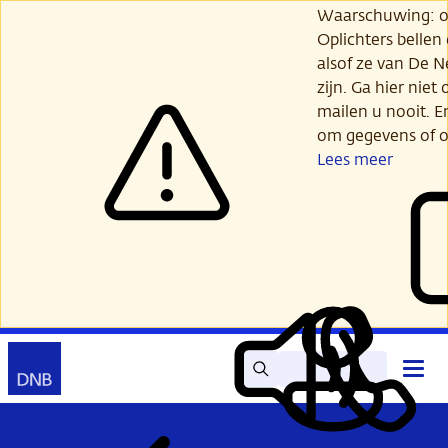
Ga
Waarschuwing: opl
verder
Oplichters bellen
naar
alsof ze van De 
hoofdinhoud
zijn. Ga hier niet 
mailen u nooit. E
om gegevens of o
Lees meer
Zoek
Contact
Hoof
Lees
Mijn
open
voor
DNB