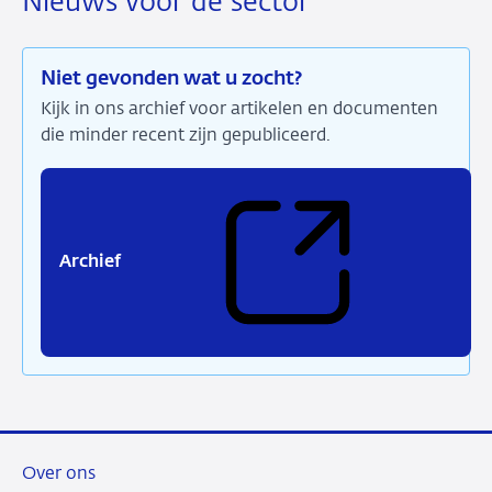
Nieuws voor de sector
Niet gevonden wat u zocht?
Kijk in ons archief voor artikelen en documenten
die minder recent zijn gepubliceerd.
Archief
(Verwijst
naar
een
externe
site)
Over ons