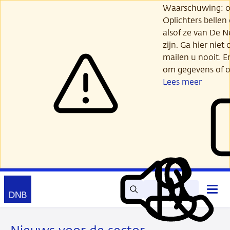
Ga
Waarschuwing: opl
verder
Oplichters bellen
naar
alsof ze van De 
hoofdinhoud
zijn. Ga hier niet 
mailen u nooit. E
om gegevens of o
Lees meer
Zoek
Contact
Hoof
Lees
Mijn
open
voor
DNB