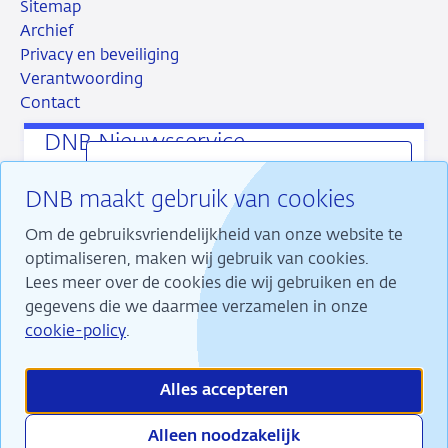
Sitemap
Archief
Privacy en beveiliging
Verantwoording
Contact
DNB Nieuwsservice
Ons laatste nieuws direct in uw mail
DNB maakt gebruik van cookies
ontvangen? Dat kan met de DNB Nieuwsservice.
RSS
Instagram
Linkedin
X
U kiest zelf welk soort nieuws u ontvangt en
Om de gebruiksvriendelijkheid van onze website te
hoe vaak.
optimaliseren, maken wij gebruik van cookies.
Lees meer over de cookies die wij gebruiken en de
gegevens die we daarmee verzamelen in onze
Banner
Wij maken ons sterk voor financiële stabiliteit en
sluiten
cookie-policy
.
dragen daarmee bij aan duurzame welvaart in
Meld u
Nederland.
aan
Alles accepteren
Alleen noodzakelijk