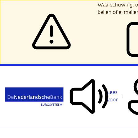
Ga
Waarschuwing: opl
verder
bellen of e-maile
naar
hoofdinhoud
Lees
voor