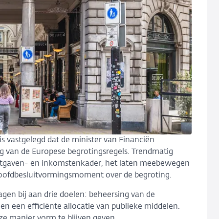
 vastgelegd dat de minister van Financiën
g van de Europese begrotingsregels. Trendmatig
uitgaven- en inkomstenkader, het laten meebewegen
oofdbesluitvormingsmoment over de begroting.
gen bij aan drie doelen: beheersing van de
n een efficiënte allocatie van publieke middelen.
ze manier vorm te blijven geven.