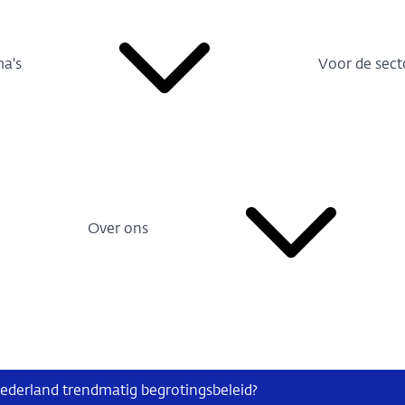
a's
Voor de sect
Over ons
derland trendmatig begrotingsbeleid?