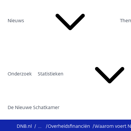
Nieuws
Them
Onderzoek
Statistieken
De Nieuwe Schatkamer
DNB.nl
/
...
/
Overheidsfinanciën
/
Waarom voert Ne