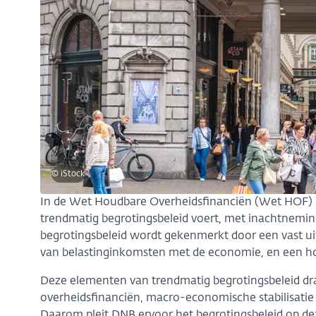
© iStock
In de Wet Houdbare Overheidsfinanciën (Wet HOF) is
trendmatig begrotingsbeleid voert, met inachtnemin
begrotingsbeleid wordt gekenmerkt door een vast 
van belastinginkomsten met de economie, en een h
Deze elementen van trendmatig begrotingsbeleid dra
overheidsfinanciën, macro-economische stabilisatie e
Daarom pleit DNB ervoor het begrotingsbeleid op de