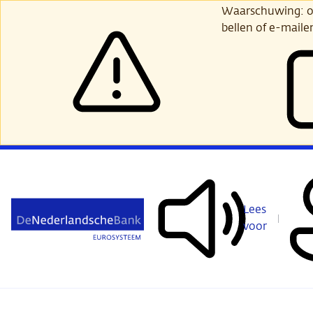
Ga
Waarschuwing: opl
verder
bellen of e-maile
naar
hoofdinhoud
Lees
voor