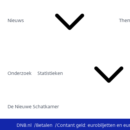
Nieuws
Them
Onderzoek
Statistieken
De Nieuwe Schatkamer
DNB.nl
/
Betalen
/
Contant geld: eurobiljetten en 