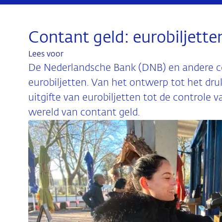
Contant geld: eurobiljett
Lees voor
De Nederlandsche Bank (DNB) en andere c
eurobiljetten. Van het ontwerp tot het dru
uitgifte van eurobiljetten tot de controle v
wereld van contant geld.