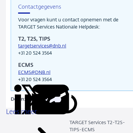
Contactgegevens
Voor vragen kunt u contact opnemen met de
TARGET Services Nationale Helpdesk:
T2, T2S, TIPS
targetservices@dnb.nl
+31 20 524 3564
ECMS
ECMS@DNB.nl
+31 20 524 3564
Delen:
Kopieer
Deel
Deel
Deel
Deel
deze
via
via
via
via
Lees meer
URL
LinkedIn
X
Facebook
e-
TARGET Services T2-T2S-
mail
TIPS-ECMS