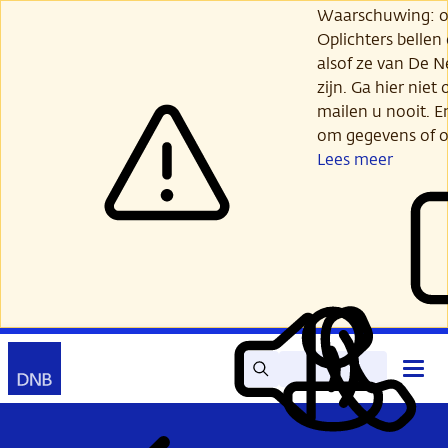
Ga
Waarschuwing: opl
verder
Oplichters bellen
naar
alsof ze van De 
hoofdinhoud
zijn. Ga hier niet 
mailen u nooit. E
om gegevens of o
Lees meer
Zoek
Contact
Hoof
Lees
Mijn
open
voor
DNB