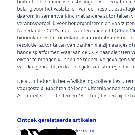
buitenlandse financiële instellingen, is internation
belang voor het vaststellen van een resolutiestrateg
daarom in samenwerking met andere autoriteiten vi
verantwoordelijk voor het organiseren en voorzitten
Nederlandse CCP’s moet worden opgericht (
Cboe Cl
binnenlandse en buitenlandse autoriteiten nemen de
resolutie-autoriteiten van banken die zijn aangeslot
handelsplatformen waaraan de CCP haar diensten verl
elkaar te brengen kunnen de mogelijke gevolgen van
worden gebracht, en kan de gekozen strategie hier
De autoriteiten in het Afwikkelingscollege besluite
voorgesteld. Mochten de leden uiteenlopende stan
Autoriteit voor Effecten en Markten) helpen bij de t
Ontdek gerelateerde artikelen
Depositogarantie
Financiële sector