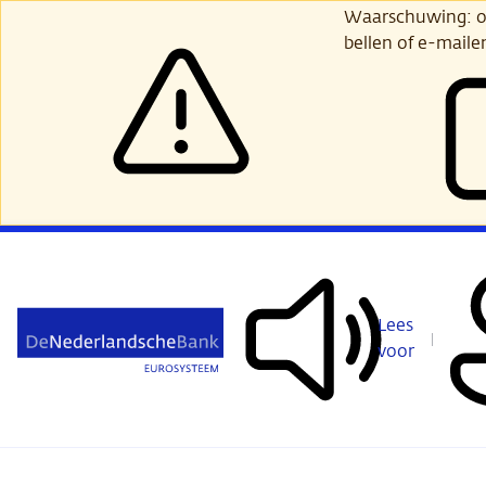
Ga
Waarschuwing: opl
verder
bellen of e-maile
naar
hoofdinhoud
Lees
voor