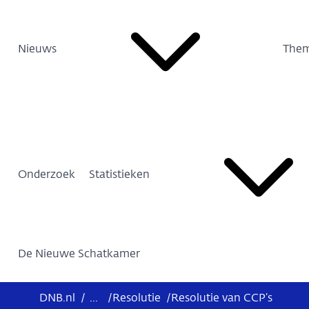
Nieuws
Them
Onderzoek
Statistieken
De Nieuwe Schatkamer
DNB.nl
/
...
/
Resolutie
/
Resolutie van CCP’s