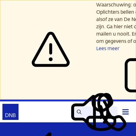
Ga
Waarschuwing: opl
verder
Oplichters bellen
naar
alsof ze van De 
hoofdinhoud
zijn. Ga hier niet 
mailen u nooit. E
om gegevens of o
Lees meer
Zoek
Contact
Hoof
Lees
Mijn
open
voor
DNB