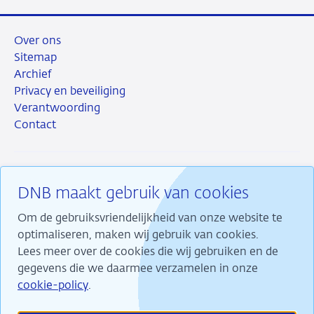
Over ons
Sitemap
Archief
Privacy en beveiliging
Verantwoording
Contact
DNB maakt gebruik van cookies
RSS
Instagram
Linkedin
X
Om de gebruiksvriendelijkheid van onze website te
optimaliseren, maken wij gebruik van cookies.
Lees meer over de cookies die wij gebruiken en de
gegevens die we daarmee verzamelen in onze
Wij maken ons sterk voor financiële stabiliteit en
cookie-policy
.
dragen daarmee bij aan duurzame welvaart in
Nederland.