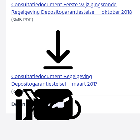
Consultatiedocument Eerste Wijzigingsronde
Regelgeving Depositogarantiestelsel – oktober 2018
(3MB PDF)
Consultatiedocument Regelgeving
Depositogarantiestelsel – maart 2017
(316KB PDF)
Delen:
Kopieer
Deel
Deel
Deel
Deel
deze
via
via
via
via
URL
LinkedIn
X
Facebook
e-
mail