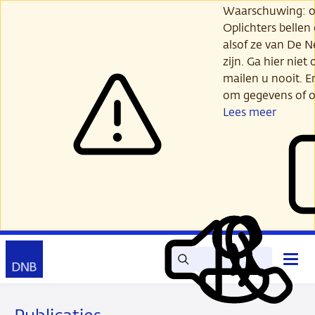
Ga
Waarschuwing: opl
verder
Oplichters bellen
naar
alsof ze van De 
hoofdinhoud
zijn. Ga hier niet 
mailen u nooit. E
om gegevens of o
Lees meer
Zoek
Contact
Hoof
Lees
Mijn
open
voor
DNB