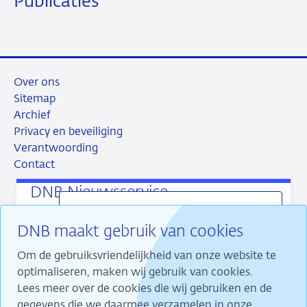
Publicaties
Over ons
Sitemap
Archief
Privacy en beveiliging
Verantwoording
Contact
DNB Nieuwsservice
Onze laatste publicaties direct in uw mail
DNB maakt gebruik van cookies
ontvangen? Dat kan met de DNB Nieuwsservice.
RSS
Instagram
Linkedin
X
U kiest zelf welke publicaties u ontvangt en hoe
Om de gebruiksvriendelijkheid van onze website te
vaak.
optimaliseren, maken wij gebruik van cookies.
Lees meer over de cookies die wij gebruiken en de
gegevens die we daarmee verzamelen in onze