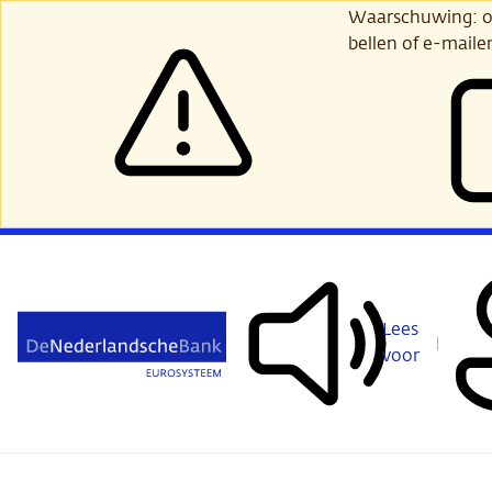
Ga
Waarschuwing: opl
verder
bellen of e-maile
naar
hoofdinhoud
Lees
voor