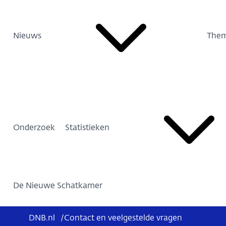
Nieuws
Them
Onderzoek
Statistieken
De Nieuwe Schatkamer
DNB.nl
/
Contact en veelgestelde vragen