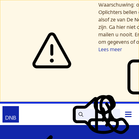
Ga
Waarschuwing: opl
verder
Oplichters bellen
naar
alsof ze van De 
hoofdinhoud
zijn. Ga hier niet 
mailen u nooit. E
om gegevens of o
Lees meer
Zoek
Contact
Hoof
Lees
Mijn
open
voor
DNB