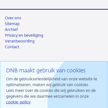
Over ons
Sitemap
Archief
Privacy en beveiliging
Verantwoording
Contact
DNB maakt gebruik van cookies
RSS
Instagram
Linkedin
X
Om de gebruiksvriendelijkheid van onze website te
optimaliseren, maken wij gebruik van cookies.
Lees meer over de cookies die wij gebruiken en de
gegevens die we daarmee verzamelen in onze
Wij maken ons sterk voor financiële stabiliteit en
cookie-policy
.
dragen daarmee bij aan duurzame welvaart in