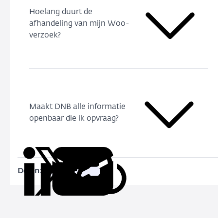
Hoelang duurt de
afhandeling van mijn Woo-
verzoek?
Maakt DNB alle informatie
openbaar die ik opvraag?
Delen:
Kopieer
Deel
Deel
Deel
Deel
deze
via
via
via
via
URL
LinkedIn
X
Facebook
e-
mail