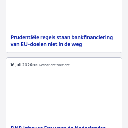
Prudentiële regels staan bankfinanciering
17
Nieuwsbericht
van EU-doelen niet in de weg
juli
toezicht
2026
16 juli 2026
Nieuwsbericht toezicht