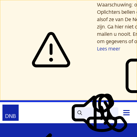
Ga
Waarschuwing: opl
verder
Oplichters bellen
naar
alsof ze van De 
hoofdinhoud
zijn. Ga hier niet 
mailen u nooit. E
om gegevens of o
Lees meer
Zoek
Contact
Hoof
Lees
Mijn
open
voor
DNB