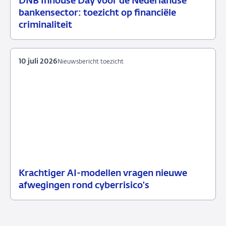
DNB Inhouse Day voor de Nederlandse
16
Nieuwsbericht
bankensector: toezicht op financiële
juli
toezicht
criminaliteit
2026
10 juli 2026
Nieuwsbericht toezicht
Krachtiger AI-modellen vragen nieuwe
10
Nieuwsbericht
afwegingen rond cyberrisico's
juli
toezicht
2026