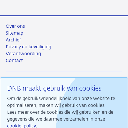
Over ons
Sitemap
Archief
Privacy en beveiliging
Verantwoording
Contact
DNB maakt gebruik van cookies
RSS
Instagram
Linkedin
X
Om de gebruiksvriendelijkheid van onze website te
optimaliseren, maken wij gebruik van cookies.
Lees meer over de cookies die wij gebruiken en de
gegevens die we daarmee verzamelen in onze
Wij maken ons sterk voor financiële stabiliteit en
cookie-policy
.