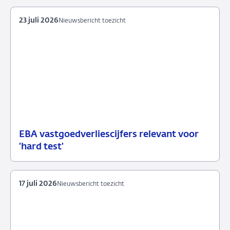
mail
23 juli 2026
Nieuwsbericht toezicht
EBA vastgoedverliescijfers relevant voor
23
Nieuwsbericht
'hard test'
juli
toezicht
2026
17 juli 2026
Nieuwsbericht toezicht