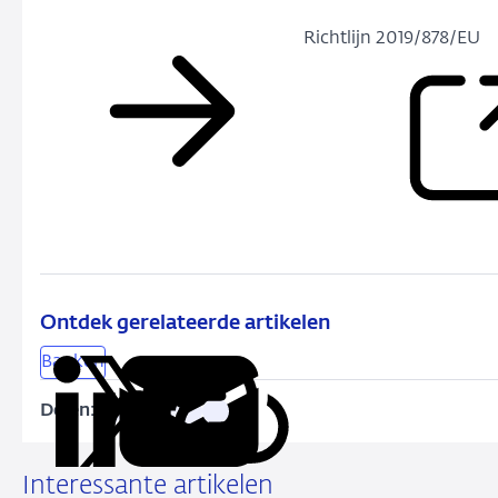
Richtlijn 2019/878/EU
Ontdek gerelateerde artikelen
Banken
Delen:
Kopieer
Deel
Deel
Deel
Deel
deze
via
via
via
via
URL
LinkedIn
X
Facebook
e-
Interessante artikelen