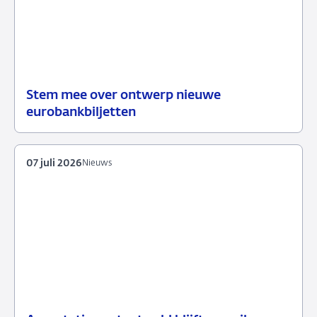
Stem mee over ontwerp nieuwe
23
Nieuws
eurobankbiljetten
juli
2026
07 juli 2026
Nieuws