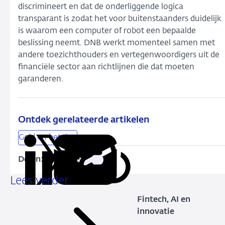
discrimineert en dat de onderliggende logica
transparant is zodat het voor buitenstaanders duidelijk
is waarom een computer of robot een bepaalde
beslissing neemt. DNB werkt momenteel samen met
andere toezichthouders en vertegenwoordigers uit de
financiële sector aan richtlijnen die dat moeten
garanderen.
Ontdek gerelateerde artikelen
Geld en betalen
Delen:
Kopieer
Deel
Deel
Deel
Deel
deze
via
via
via
via
Lees verder
URL
LinkedIn
X
Facebook
e-
Fintech, AI en
mail
innovatie