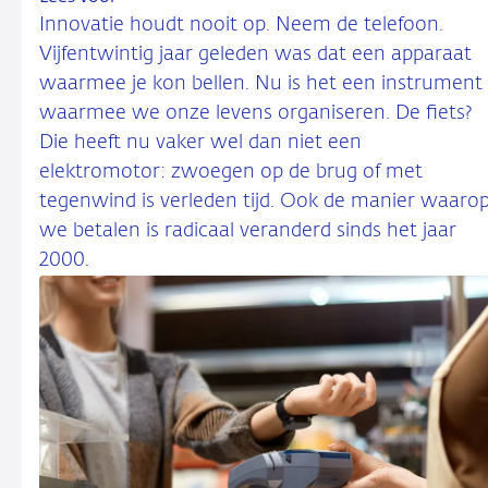
Innovatie houdt nooit op. Neem de telefoon.
Vijfentwintig jaar geleden was dat een apparaat
waarmee je kon bellen. Nu is het een instrument
waarmee we onze levens organiseren. De fiets?
Die heeft nu vaker wel dan niet een
elektromotor: zwoegen op de brug of met
tegenwind is verleden tijd. Ook de manier waaro
we betalen is radicaal veranderd sinds het jaar
2000.