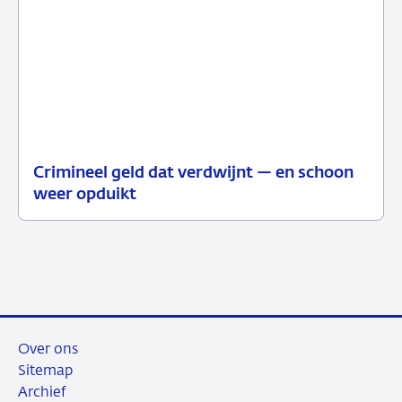
Crimineel geld dat verdwijnt — en schoon
01
Podcast
weer opduikt
juli
2026
Over ons
Sitemap
Archief