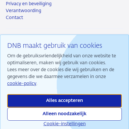
Privacy en beveiliging
Verantwoording
Contact
DNB maakt gebruik van cookies
RSS
Instagram
Linkedin
X
Om de gebruiksvriendelijkheid van onze website te
optimaliseren, maken wij gebruik van cookies.
Lees meer over de cookies die wij gebruiken en de
gegevens die we daarmee verzamelen in onze
Wij maken ons sterk voor financiële stabiliteit en
cookie-policy
.
dragen daarmee bij aan duurzame welvaart in
Nederland.
Alles accepteren
Alleen noodzakelijk
Cookie-instellingen