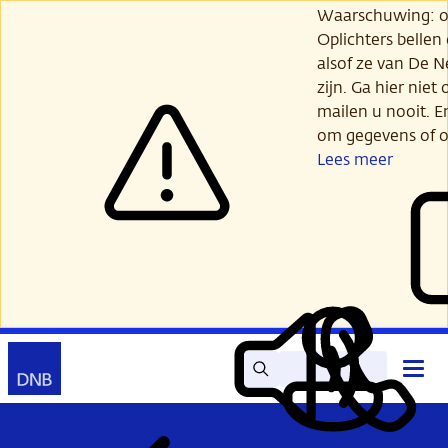
Ga
Waarschuwing: opl
verder
Oplichters bellen
naar
alsof ze van De 
hoofdinhoud
zijn. Ga hier niet 
mailen u nooit. E
om gegevens of o
Lees meer
Zoek
Contact
Hoof
Lees
Mijn
open
voor
DNB