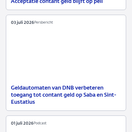
Acceptatie contant geld blijft op peil
07
Nieuws
juli
2026
03 juli 2026
Persbericht
Geldautomaten van DNB verbeteren
03
Persbericht
toegang tot contant geld op Saba en Sint-
juli
Eustatius
2026
01 juli 2026
Podcast