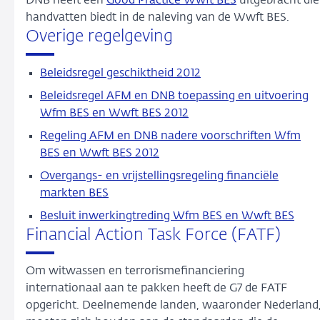
DNB heeft een
Good Practice Wwft BES
uitgebracht die
handvatten biedt in de naleving van de Wwft BES.
Overige regelgeving
Beleidsregel geschiktheid 2012
Beleidsregel AFM en DNB toepassing en uitvoering
Wfm BES en Wwft BES 2012
Regeling AFM en DNB nadere voorschriften Wfm
BES en Wwft BES 2012
Overgangs- en vrijstellingsregeling financiële
markten BES
Besluit inwerkingtreding Wfm BES en Wwft BES
Financial Action Task Force (FATF)
Om witwassen en terrorismefinanciering
internationaal aan te pakken heeft de G7 de FATF
opgericht. Deelnemende landen, waaronder Nederland