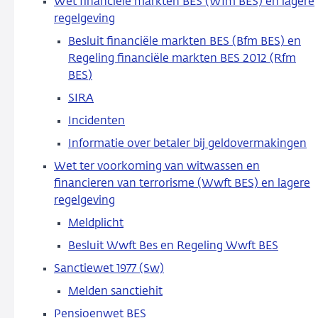
Wet financiële markten BES (Wfm BES) en lagere
regelgeving
Besluit financiële markten BES (Bfm BES) en
Regeling financiële markten BES 2012 (Rfm
BES
)
SIRA
Incidenten
Informatie over betaler bij
geldovermakingen
Wet ter voorkoming van witwassen en
financieren van terrorisme (Wwft BES) en lagere
regelgeving
Meldplicht
Besluit Wwft Bes en Regeling Wwft BES
Sanctiewet 1977 (Sw)
Melden
sanctiehit
Pensioenwet BES