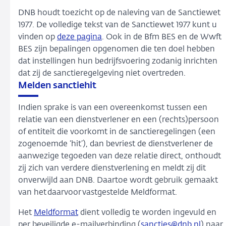
DNB houdt toezicht op de naleving van de Sanctiewet
1977. De volledige tekst van de Sanctiewet 1977 kunt u
vinden op
deze pagina
. Ook in de Bfm BES en de Wwft
BES zijn bepalingen opgenomen die ten doel hebben
dat instellingen hun bedrijfsvoering zodanig inrichten
dat zij de sanctieregelgeving niet overtreden.
Melden sanctiehit
Indien sprake is van een overeenkomst tussen een
relatie van een dienstverlener en een (rechts)persoon
of entiteit die voorkomt in de sanctieregelingen (een
zogenoemde ‘hit’), dan bevriest de dienstverlener de
aanwezige tegoeden van deze relatie direct, onthoudt
zij zich van verdere dienstverlening en meldt zij dit
onverwijld aan DNB. Daartoe wordt gebruik gemaakt
van het daarvoor vastgestelde Meldformat.
Het
Meldformat
dient volledig te worden ingevuld en
per beveiligde e-mailverbinding (
sancties@dnb.nl
) naar