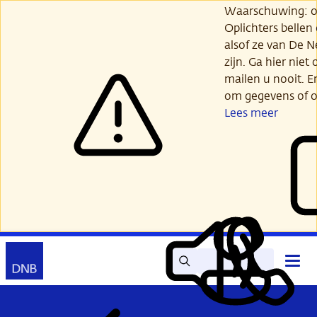
Ga
Waarschuwing: opl
verder
Oplichters bellen
naar
alsof ze van De 
hoofdinhoud
zijn. Ga hier niet 
mailen u nooit. E
om gegevens of o
Lees meer
Zoek
Contact
Hoof
Lees
Mijn
open
voor
DNB