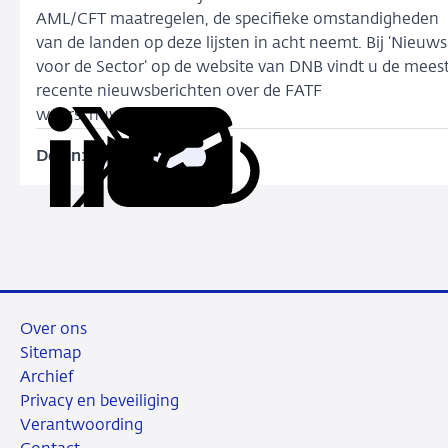
AML/CFT maatregelen, de specifieke omstandigheden
van de landen op deze lijsten in acht neemt. Bij ‘Nieuws
voor de Sector’ op de website van DNB vindt u de mees
recente nieuwsberichten over de FATF
waarschuwingslijsten.
Delen:
Kopieer
Deel
Deel
Deel
Deel
deze
via
via
via
via
URL
LinkedIn
X
Facebook
e-
mail
Over ons
Sitemap
Archief
Privacy en beveiliging
Verantwoording