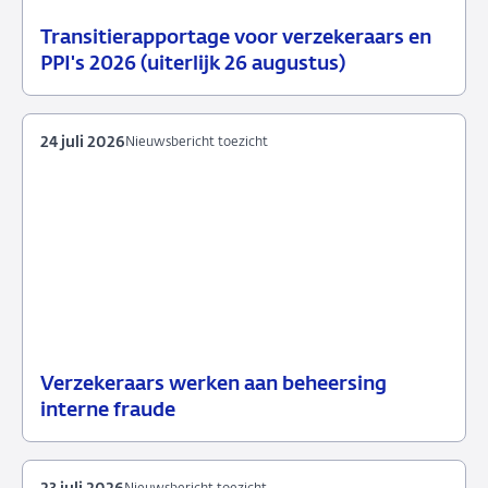
Transitierapportage voor verzekeraars en
29
Nieuwsbericht
PPI's 2026 (uiterlijk 26 augustus)
juli
toezicht
2026
24 juli 2026
Nieuwsbericht toezicht
Verzekeraars werken aan beheersing
24
Nieuwsbericht
interne fraude
juli
toezicht
2026