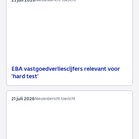
23 juli 2026
Nieuwsbericht toezicht
EBA vastgoedverliescijfers relevant voor
23
Nieuwsbericht
'hard test'
juli
toezicht
2026
21 juli 2026
Nieuwsbericht toezicht