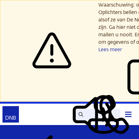
Ga
Waarschuwing: opl
verder
Oplichters bellen
naar
alsof ze van De 
hoofdinhoud
zijn. Ga hier niet 
mailen u nooit. E
om gegevens of o
Lees meer
Zoek
Contact
Hoof
Lees
Mijn
open
voor
DNB