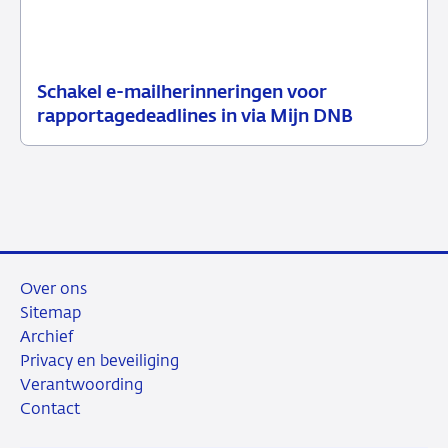
Schakel e-mailherinneringen voor
21
Nieuwsbericht
rapportagedeadlines in via Mijn DNB
juli
toezicht
2026
Over ons
Sitemap
Archief
Privacy en beveiliging
Verantwoording
Contact