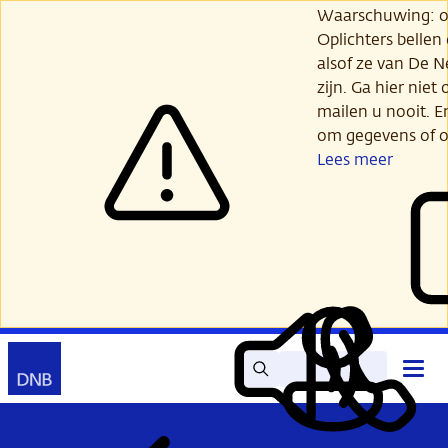
Ga
Waarschuwing: opl
verder
Oplichters bellen
naar
alsof ze van De 
hoofdinhoud
zijn. Ga hier niet 
mailen u nooit. E
om gegevens of o
Lees meer
Zoek
Contact
Hoof
Lees
Mijn
open
voor
DNB