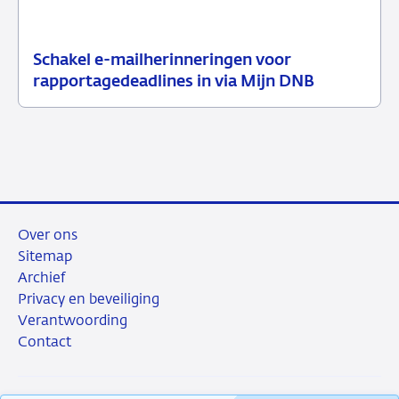
Schakel e-mailherinneringen voor
21
Nieuwsbericht
rapportagedeadlines in via Mijn DNB
juli
toezicht
2026
Over ons
Sitemap
Archief
Privacy en beveiliging
Verantwoording
Contact