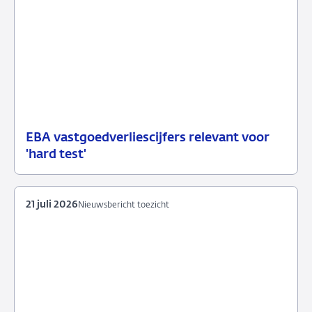
EBA vastgoedverliescijfers relevant voor
23
Nieuwsbericht
'hard test'
juli
toezicht
2026
21 juli 2026
Nieuwsbericht toezicht