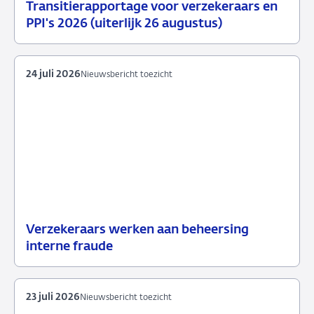
Transitierapportage voor verzekeraars en
29
Nieuwsbericht
PPI's 2026 (uiterlijk 26 augustus)
juli
toezicht
2026
24 juli 2026
Nieuwsbericht toezicht
Verzekeraars werken aan beheersing
24
Nieuwsbericht
interne fraude
juli
toezicht
2026
23 juli 2026
Nieuwsbericht toezicht