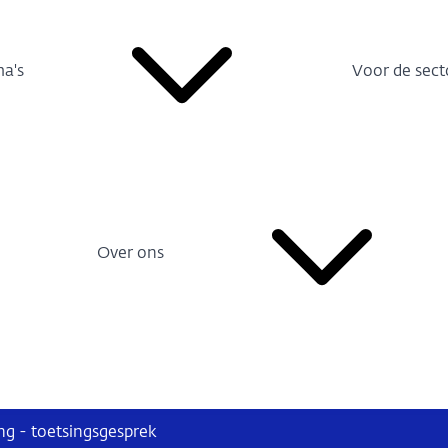
a's
Voor de sect
Over ons
g - toetsingsgesprek