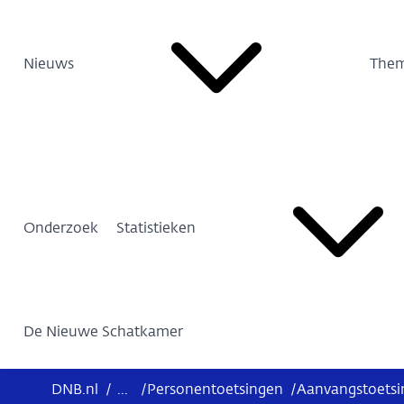
Nieuws
Them
Onderzoek
Statistieken
De Nieuwe Schatkamer
DNB.nl
/
...
/
Personentoetsingen
/
Aanvangstoetsin