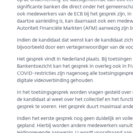
op de onderneming. De laatstgenoemde kan ook een af
significante banken die direct onder het gemeensch
ook medewerkers van de ECB bij het gesprek zijn, in d
daartoe aanleiding is, kan daarnaast ook een medew
Autoriteit Financiële Markten (AFM) aanwezig zijn bi
Indien de kandidaat dat wenst kan de kandidaat zich 
bijvoorbeeld door een vertegenwoordiger van de v
Het gesprek vindt in Nederland plaats. Bij toetsing
Bankentoezicht kan het gesprek in overleg ook in Fr
COVID-restricties zijn nagenoeg alle toetsingsgespr
digitale videoverbinding gehouden.
In het toetsingsgesprek worden vragen gesteld over
de kandidaat al weet over het collectief en het func
gesprek te voeren. Het gesprek duurt maximaal ande
Indien het eerste gesprek nog geen duidelijk en voll
gepland. Hierbij worden andere medewerkers vanuit 