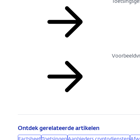
Toetsingsg
Voorbeeldvr
Ontdek gerelateerde artikelen
Factsheet
Toetsingen
Aanbieders cryptodiensten
Afw