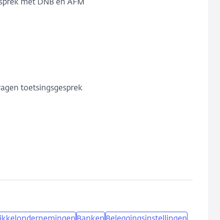
esprek met DNB en AFM
agen toetsingsgesprek
ikkelondernemingen
Banken
Beleggingsinstellingen