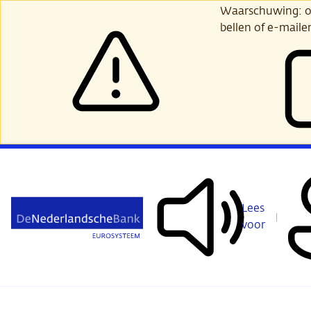
Ga
Waarschuwing: opl
verder
bellen of e-maile
naar
hoofdinhoud
Lees
voor