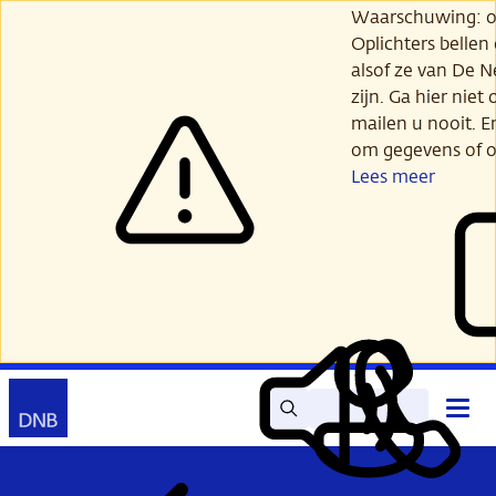
Ga
Waarschuwing: opl
verder
Oplichters bellen
naar
alsof ze van De 
hoofdinhoud
zijn. Ga hier niet 
mailen u nooit. E
om gegevens of o
Lees meer
Zoek
Contact
Hoof
Lees
Mijn
open
voor
DNB