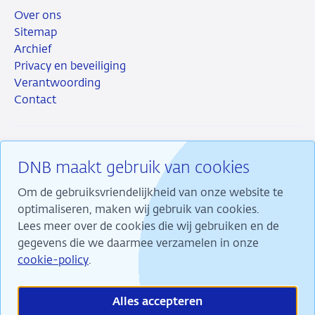
Over ons
Sitemap
Archief
Privacy en beveiliging
Verantwoording
Contact
DNB maakt gebruik van cookies
RSS
Instagram
Linkedin
X
Om de gebruiksvriendelijkheid van onze website te
optimaliseren, maken wij gebruik van cookies.
Lees meer over de cookies die wij gebruiken en de
gegevens die we daarmee verzamelen in onze
Wij maken ons sterk voor financiële stabiliteit en
cookie-policy
.
dragen daarmee bij aan duurzame welvaart in
Nederland.
Alles accepteren