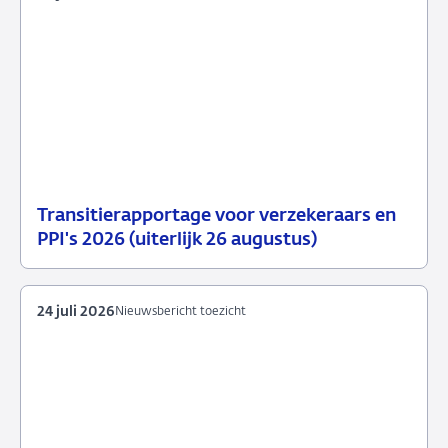
Transitierapportage voor verzekeraars en
29
Nieuwsbericht
PPI's 2026 (uiterlijk 26 augustus)
juli
toezicht
2026
24 juli 2026
Nieuwsbericht toezicht