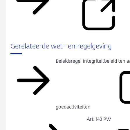
Gerelateerde wet- en regelgeving
Beleidsregel In­tegri­teit­beleid ten
goed­activi­teiten
Art. 143 PW