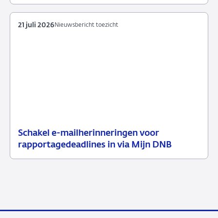
2026
21 juli 2026
Nieuwsbericht toezicht
Schakel e-mailherinneringen voor
21
Nieuwsbericht
rapportagedeadlines in via Mijn DNB
juli
toezicht
2026