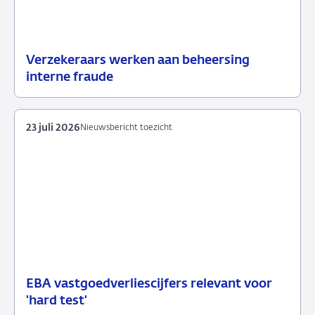
Verzekeraars werken aan beheersing
24
Nieuwsbericht
interne fraude
juli
toezicht
2026
23 juli 2026
Nieuwsbericht toezicht
EBA vastgoedverliescijfers relevant voor
23
Nieuwsbericht
'hard test'
juli
toezicht