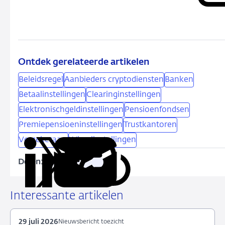
Ontdek gerelateerde artikelen
Beleidsregel
Aanbieders cryptodiensten
Banken
Betaalinstellingen
Clearinginstellingen
Elektronischgeldinstellingen
Pensioenfondsen
Premiepensioeninstellingen
Trustkantoren
Verzekeraars
Wisselinstellingen
Delen:
Kopieer
Deel
Deel
Deel
Deel
deze
via
via
via
via
URL
LinkedIn
X
Facebook
e-
Interessante artikelen
mail
29 juli 2026
Nieuwsbericht toezicht