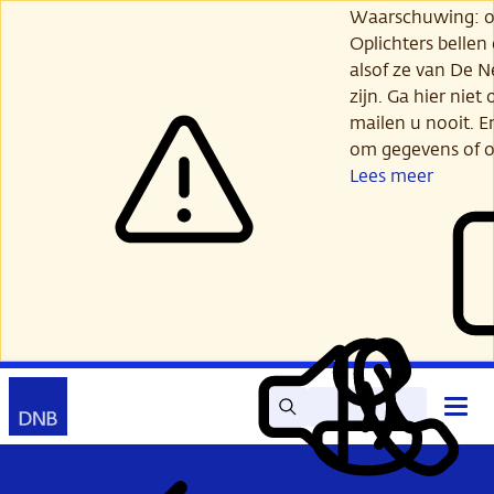
Ga
Waarschuwing: opl
verder
Oplichters bellen
naar
alsof ze van De 
hoofdinhoud
zijn. Ga hier niet 
mailen u nooit. E
om gegevens of o
Lees meer
Zoek
Contact
Hoof
Lees
Mijn
open
voor
DNB