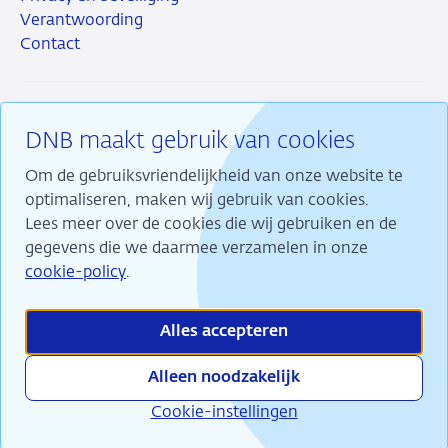
Verantwoording
Contact
DNB maakt gebruik van cookies
RSS
Instagram
Linkedin
X
Om de gebruiksvriendelijkheid van onze website te
optimaliseren, maken wij gebruik van cookies.
Lees meer over de cookies die wij gebruiken en de
gegevens die we daarmee verzamelen in onze
Wij maken ons sterk voor financiële stabiliteit en
cookie-policy
.
dragen daarmee bij aan duurzame welvaart in
Nederland.
Alles accepteren
Alleen noodzakelijk
Cookie-instellingen