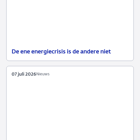
De ene energiecrisis is de andere niet
08
Blog
juli
2026
07 juli 2026
Nieuws