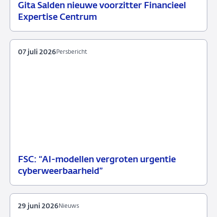
Gita Salden nieuwe voorzitter Financieel
07
Nieuws
Expertise Centrum
juli
2026
07 juli 2026
Persbericht
FSC: “AI-modellen vergroten urgentie
07
Persbericht
cyberweerbaarheid”
juli
2026
29 juni 2026
Nieuws