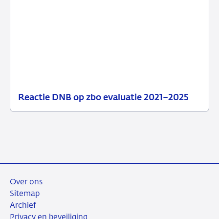
Reactie DNB op zbo evaluatie 2021–2025
29
Nieuws
juni
2026
Over ons
Sitemap
Archief
Privacy en beveiliging