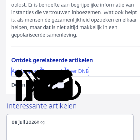
oplost. Er is behoefte aan begrijpelijke informatie van
instanties die vertrouwen inboezemen. Wat ook helpt
is, als mensen de gezamenlijkheid opzoeken en elkaar
helpen, maar dat is niet altijd makkelijk in een
gepolariseerde samenleving.
Ontdek gerelateerde artikelen
Achtergrond
Economie
Over DNB
Delen:
Kopieer
Deel
Deel
Deel
Deel
deze
via
via
via
via
URL
LinkedIn
X
Facebook
e-
Interessante artikelen
mail
08 juli 2026
Blog