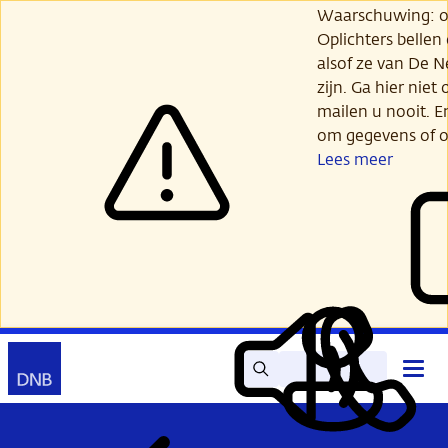
Ga
Waarschuwing: opl
verder
Oplichters bellen
naar
alsof ze van De 
hoofdinhoud
zijn. Ga hier niet 
mailen u nooit. E
om gegevens of o
Lees meer
Zoek
Contact
Hoof
Lees
Mijn
open
voor
DNB