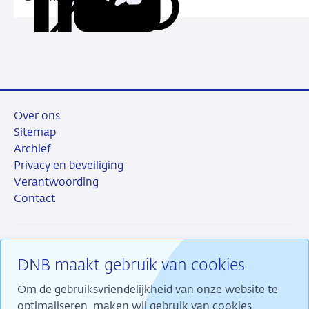
Kopieer
Deel
Deel
Deel
Deel
deze
via
via
via
via
URL
LinkedIn
X
Facebook
e-
mail
Over ons
Sitemap
Archief
Privacy en beveiliging
Verantwoording
Contact
DNB maakt gebruik van cookies
RSS
Instagram
Linkedin
X
Om de gebruiksvriendelijkheid van onze website te
optimaliseren, maken wij gebruik van cookies.