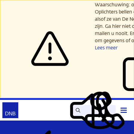
Ga
Waarschuwing: opl
verder
Oplichters bellen
naar
alsof ze van De 
hoofdinhoud
zijn. Ga hier niet 
mailen u nooit. E
om gegevens of o
Lees meer
Zoek
Contact
Hoof
Lees
Mijn
open
voor
DNB