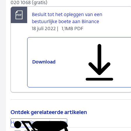
020 1068 (gratis)
Besluit tot het opleggen van een
bestuurlijke boete aan Binance
18 juli 2022 |
1,1MB PDF
Download
Besluit
tot
het
opleggen
van
een
bestuurlijke
boete
Ontdek gerelateerde artikelen
aan
Handhavingsmaatregelen
Binance