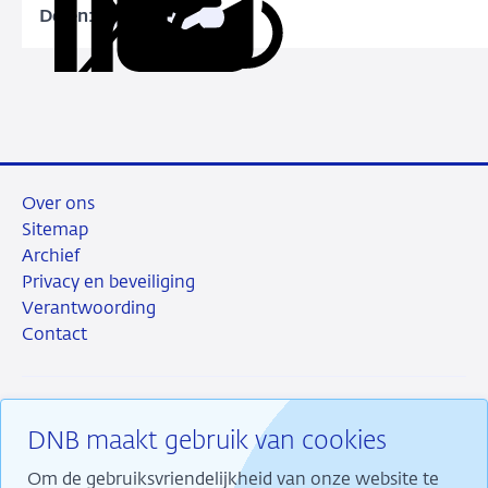
Delen:
Kopieer
Deel
Deel
Deel
Deel
deze
via
via
via
via
URL
LinkedIn
X
Facebook
e-
mail
Over ons
Sitemap
Archief
Privacy en beveiliging
Verantwoording
Contact
DNB maakt gebruik van cookies
RSS
Instagram
Linkedin
X
Om de gebruiksvriendelijkheid van onze website te