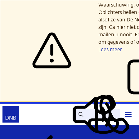
Ga
Waarschuwing: opl
verder
Oplichters bellen
naar
alsof ze van De 
hoofdinhoud
zijn. Ga hier niet 
mailen u nooit. E
om gegevens of o
Lees meer
Zoek
Contact
Hoof
Lees
Mijn
open
voor
DNB