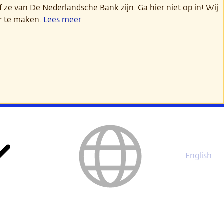
 ze van De Nederlandsche Bank zijn. Ga hier niet op in! Wij
er te maken.
Lees meer
English
This
page
is
not
available
in
English.