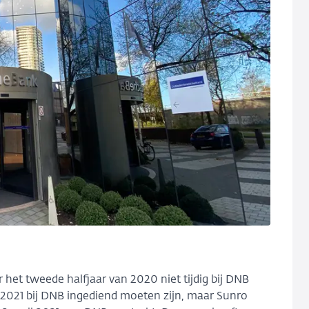
 het tweede halfjaar van 2020 niet tijdig bij DNB
ri 2021 bij DNB ingediend moeten zijn, maar Sunro