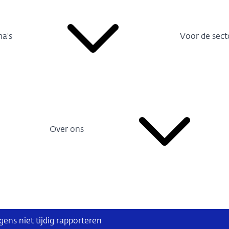
a's
Voor de sect
Over ons
ns niet tijdig rapporteren