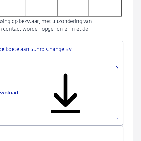
issing op bezwaar, met uitzondering van
kan contact worden opgenomen met de
ijke boete aan Sunro Change BV
wnload
Besluit
tot
het
opleggen
van
een
bestuurlijke