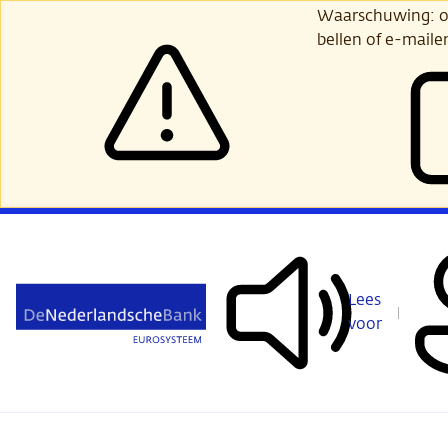
Ga
Waarschuwing: opl
verder
bellen of e-maile
naar
hoofdinhoud
Lees
voor