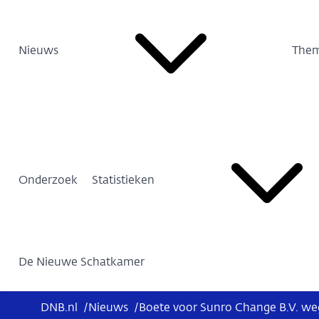
Nieuws
Them
Onderzoek
Statistieken
De Nieuwe Schatkamer
DNB.nl
/
Nieuws
/
Boete voor Sunro Change B.V. wege