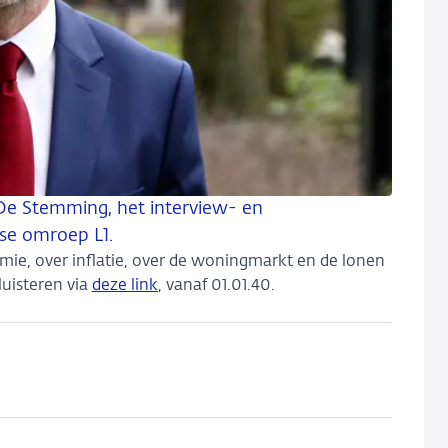
j De Stemming, het interview- en
se omroep L1.
mie, over inflatie, over de woningmarkt en de lonen
luisteren via
deze link
, vanaf 01.01.40.