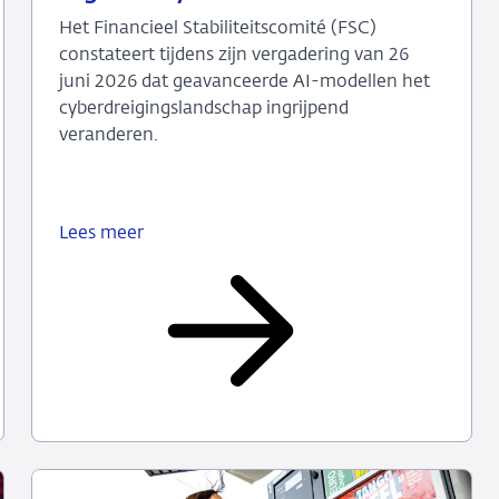
2026
Het Financieel Stabiliteitscomité (FSC)
constateert tijdens zijn vergadering van 26
juni 2026 dat geavanceerde AI-modellen het
cyberdreigingslandschap ingrijpend
veranderen.
Lees meer
FSC:
“AI-
modellen
vergroten
urgentie
cyberweerbaarheid”