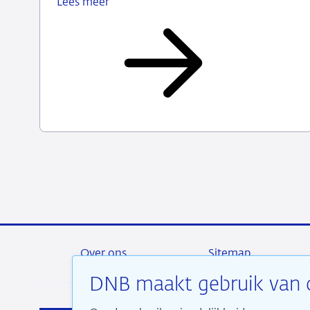
Lees meer
Digitale
euro
in
onrustige
wereld
Over ons
Sitemap
DNB maakt gebruik van 