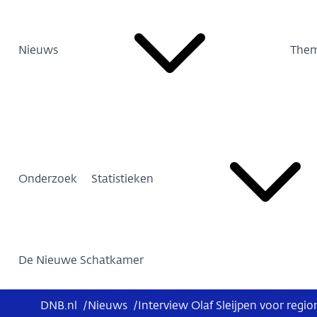
Nieuws
Them
Onderzoek
Statistieken
De Nieuwe Schatkamer
DNB.nl
/
Nieuws
/
Interview Olaf Sleijpen voor regi