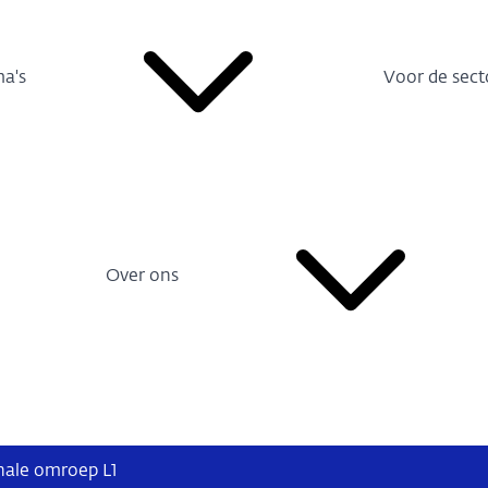
a's
Voor de sect
Over ons
onale omroep L1