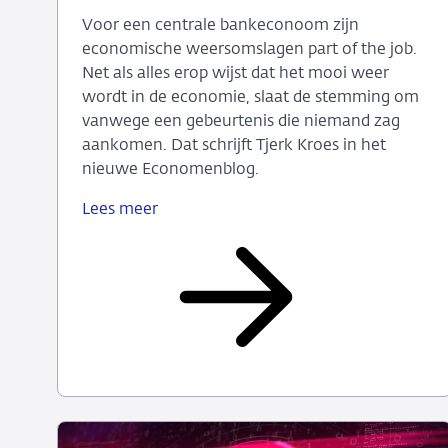
2026
Voor een centrale bankeconoom zijn
economische weersomslagen part of the job.
Net als alles erop wijst dat het mooi weer
wordt in de economie, slaat de stemming om
vanwege een gebeurtenis die niemand zag
aankomen. Dat schrijft Tjerk Kroes in het
nieuwe Economenblog.
Lees meer
De
ene
energiecrisis
is
de
andere
niet