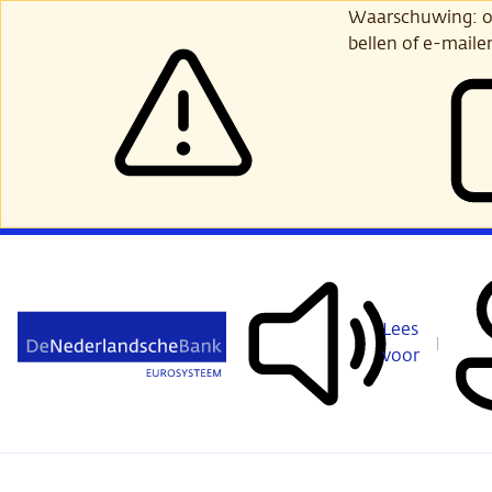
Ga
Waarschuwing: opl
verder
bellen of e-maile
naar
hoofdinhoud
Lees
voor