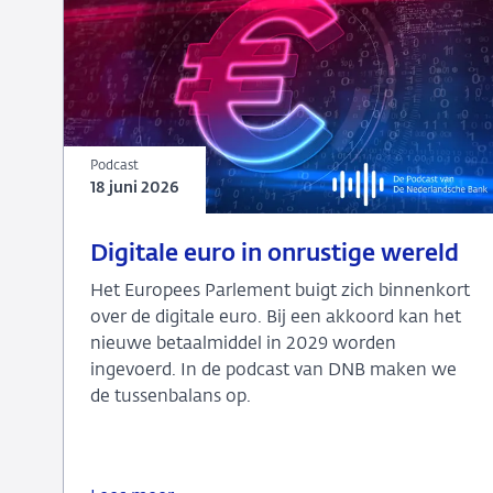
Podcast
18 juni 2026
18
Podcast
Digitale euro in onrustige wereld
juni
Het Europees Parlement buigt zich binnenkort
2026
over de digitale euro. Bij een akkoord kan het
nieuwe betaalmiddel in 2029 worden
ingevoerd. In de podcast van DNB maken we
de tussenbalans op.