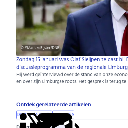
© @MariekeBijster/DNB
Zondag 15 januari was Olaf Sleijpen te gast bi
discussieprogramma van de regionale Limburg
Hij werd geïnterviewd over de stand van onze econo
en over zijn Limburgse roots. Het gesprek is terug te 
Ontdek gerelateerde artikelen
DNB in de media
Economie
Delen: