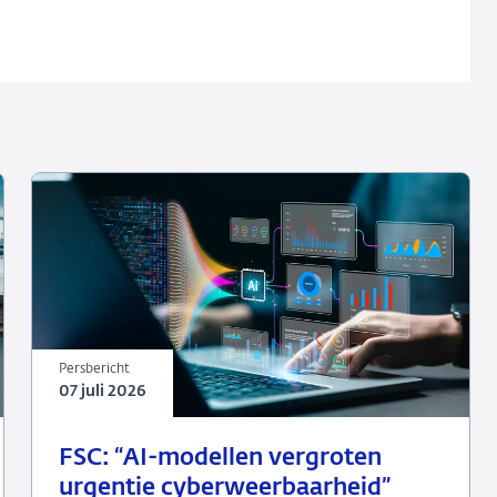
Persbericht
07 juli 2026
07
Persbericht
FSC: “AI-modellen vergroten
juli
urgentie cyberweerbaarheid”