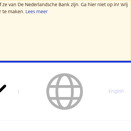
 ze van De Nederlandsche Bank zijn. Ga hier niet op in! Wij
er te maken.
Lees meer
English
This
page
is
not
available
in
English.